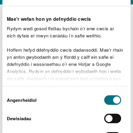
Mae'r wefan hon yn defnyddio cwcis
Rydym wedi gosod ffeiliau bychain o’r enw cwcis ar
D
y
eich dyfais er mwyn caniatáu i’n safle weithio.
Beth oeddech chi’n wneud?
w
e
Hoffem hefyd ddefnyddio cwcis dadansoddi. Mae’r rhain
d
yn anfon gwybodaeth am y ffordd y caiff ein safle ei
w
Peidiwch â chynnwys gwybodaeth bersonol neu
ddefnyddio i wasanaethau o’r enw Hotjar a Google
c
ariannol
h
Analytics. Rydym yn defnyddio’r wybodaeth hon i wella
w
ein safle. Gadewch i ni wybod eich bod yn fodlon â hyn.
r
Byddwn yn defnyddio cwci i gadw eich dewis.
t
Beth oedd yn mynd o’i le?
Dewis
h
Gellir
darllen mwy am ein cwcis
cyn i chi ddewis.
Angenrheidiol
y
Caniatâd
m
a
m
Dewisiadau
e
i