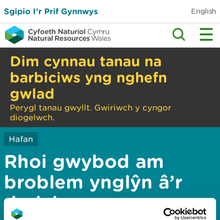
Sgipio I’r Prif Gynnwys
English
Dim cynnau tanau na
barbiciws yng nghefn
gwlad
Perygl tanau gwyllt. Gwiriwch y cyngor
diogelwch.
Hafan
Rhoi gwybod am
broblem ynglŷn â’r
dudalen