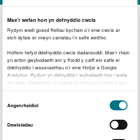
Mae'r wefan hon yn defnyddio cwcis
Rydym wedi gosod ffeiliau bychain o’r enw cwcis ar
D
y
eich dyfais er mwyn caniatáu i’n safle weithio.
Beth oeddech chi’n wneud?
w
e
Hoffem hefyd ddefnyddio cwcis dadansoddi. Mae’r rhain
d
yn anfon gwybodaeth am y ffordd y caiff ein safle ei
w
Peidiwch â chynnwys gwybodaeth bersonol neu
ddefnyddio i wasanaethau o’r enw Hotjar a Google
c
ariannol
h
Analytics. Rydym yn defnyddio’r wybodaeth hon i wella
w
ein safle. Gadewch i ni wybod eich bod yn fodlon â hyn.
r
Byddwn yn defnyddio cwci i gadw eich dewis.
t
Beth oedd yn mynd o’i le?
Dewis
h
Gellir
darllen mwy am ein cwcis
cyn i chi ddewis.
Angenrheidiol
y
Caniatâd
m
a
m
Dewisiadau
e
i