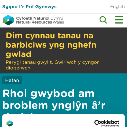
Sgipio I’r Prif Gynnwys
English
Dim cynnau tanau na
barbiciws yng nghefn
gwlad
Perygl tanau gwyllt. Gwiriwch y cyngor
diogelwch.
Hafan
Rhoi gwybod am
broblem ynglŷn â’r
dudalen