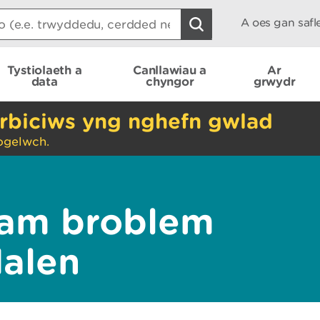
A oes gan saf
Tystiolaeth a
Canllawiau a
Ar
data
chyngor
grwydr
rbiciws yng nghefn gwlad
ogelwch.
am broblem
dalen