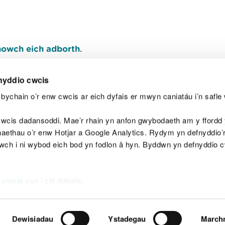
owch eich adborth
.
nyddio cwcis
bychain o’r enw cwcis ar eich dyfais er mwyn caniatáu i’n safle 
Y
wcis dadansoddi. Mae’r rhain yn anfon gwybodaeth am y ffordd y
anaethau o’r enw Hotjar a Google Analytics. Rydym yn defnyddio
ewch i ni wybod eich bod yn fodlon â hyn. Byddwn yn defnyddio 
aeg
Map o'r safle
Hawlfraint
Preifatrwydd a 
 cwcis
cyn i chi ddewis.
Dewisiadau
Ystadegau
March