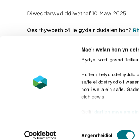
y
m
Diweddarwyd ddiwethaf 10 Maw 2025
w
e
l
Oes rhywbeth o’i le gyda’r dudalen hon?
Rh
i
a
d
Mae'r wefan hon yn def
Rydym wedi gosod ffeiliau 
Cysylltu â ni
Hoffem hefyd ddefnyddio c
safle ei ddefnyddio i was
hon i wella ein safle. Gad
eich dewis.
Datganiad hygyrchedd
Safonau'r Gymr
Gellir
darllen mwy am ein
Datganiad caethwasiaeth fodern
Dewis
Angenrheidiol
Caniatâd