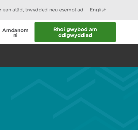
le ganiatâd, trwydded neu esemptiad
English
Rhoi gwybod am
Amdanom
ni
ddigwyddiad