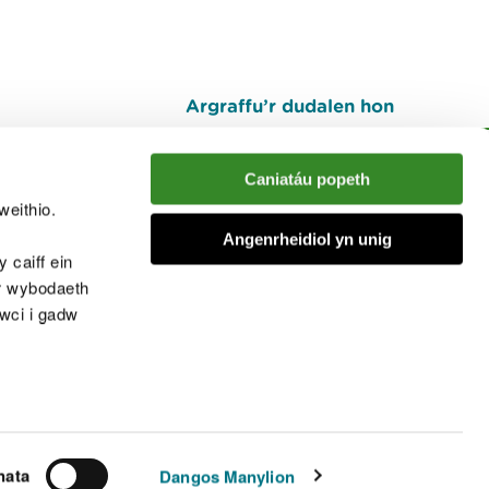
Argraffu’r dudalen hon
I fyny
Caniatáu popeth
weithio.
muno â'r sgwrs
Angenrheidiol yn unig
 caiff ein
’r wybodaeth
cwci i gadw
chwcis
nata
Dangos Manylion
© Cyfoeth Naturiol Cymru