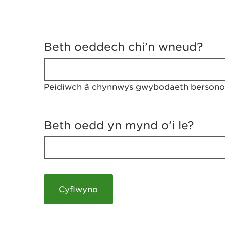
D
y
Beth oeddech chi’n wneud?
w
e
d
w
Peidiwch â chynnwys gwybodaeth bersonol
c
h
w
r
Beth oedd yn mynd o’i le?
t
h
y
m
a
m
e
i
c
h