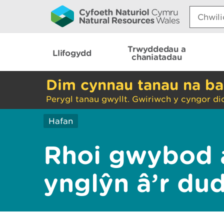
Search:
Trwyddedau a
Llifogydd
chaniatadau
Dim cynnau tanau na ba
Perygl tanau gwyllt. Gwiriwch y cyngor di
Hafan
Rhoi gwybod 
ynglŷn â’r du