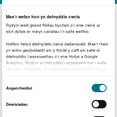
Mae'r wefan hon yn defnyddio cwcis
Rydym wedi gosod ffeiliau bychain o’r enw cwcis ar
D
y
eich dyfais er mwyn caniatáu i’n safle weithio.
Beth oeddech chi’n wneud?
w
e
Hoffem hefyd ddefnyddio cwcis dadansoddi. Mae’r rhain
d
yn anfon gwybodaeth am y ffordd y caiff ein safle ei
w
Peidiwch â chynnwys gwybodaeth bersonol neu
ddefnyddio i wasanaethau o’r enw Hotjar a Google
c
ariannol
h
Analytics. Rydym yn defnyddio’r wybodaeth hon i wella
w
ein safle. Gadewch i ni wybod eich bod yn fodlon â hyn.
r
Byddwn yn defnyddio cwci i gadw eich dewis.
t
Beth oedd yn mynd o’i le?
Dewis
h
Gellir
darllen mwy am ein cwcis
cyn i chi ddewis.
Angenrheidiol
y
Caniatâd
m
a
m
Dewisiadau
e
i