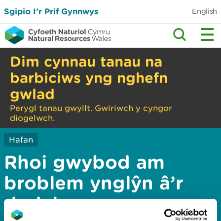
Sgipio I’r Prif Gynnwys
English
Dim cynnau tanau na
barbiciws yng nghefn
gwlad
Perygl tanau gwyllt. Gwiriwch y cyngor
diogelwch.
Hafan
Rhoi gwybod am
broblem ynglŷn â’r
dudalen