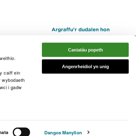
Argraffu’r dudalen hon
I fyny
Caniatáu popeth
weithio.
muno â'r sgwrs
Angenrheidiol yn unig
 caiff ein
’r wybodaeth
cwci i gadw
chwcis
nata
Dangos Manylion
© Cyfoeth Naturiol Cymru