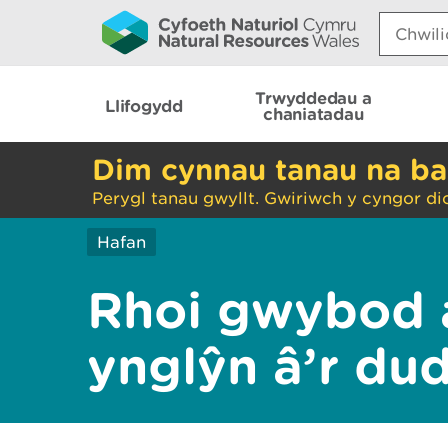
Search:
Trwyddedau a
Llifogydd
chaniatadau
Dim cynnau tanau na ba
Perygl tanau gwyllt. Gwiriwch y cyngor di
Hafan
Rhoi gwybod 
ynglŷn â’r du