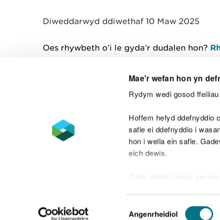
y
m
Diweddarwyd ddiwethaf 10 Maw 2025
w
e
l
Oes rhywbeth o’i le gyda’r dudalen hon?
Rh
i
a
d
Mae'r wefan hon yn def
Rydym wedi gosod ffeiliau 
Cysylltu â ni
Hoffem hefyd ddefnyddio c
safle ei ddefnyddio i was
hon i wella ein safle. Gad
eich dewis.
Datganiad hygyrchedd
Safonau'r Gymr
Gellir
darllen mwy am ein
Datganiad caethwasiaeth fodern
Dewis
Angenrheidiol
Caniatâd