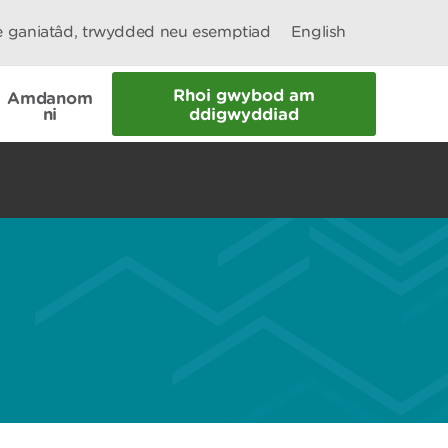
le ganiatâd, trwydded neu esemptiad
English
Rhoi gwybod am
Amdanom
ni
ddigwyddiad