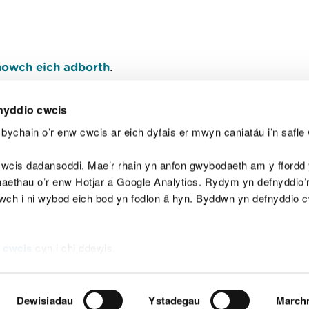
owch eich adborth
.
nyddio cwcis
bychain o’r enw cwcis ar eich dyfais er mwyn caniatáu i’n safle 
Y
wcis dadansoddi. Mae’r rhain yn anfon gwybodaeth am y ffordd y
anaethau o’r enw Hotjar a Google Analytics. Rydym yn defnyddio
ewch i ni wybod eich bod yn fodlon â hyn. Byddwn yn defnyddio 
aeg
Map o'r safle
Hawlfraint
Preifatrwydd a 
 cwcis
cyn i chi ddewis.
Dewisiadau
Ystadegau
March