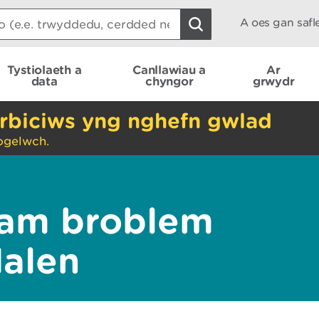
A oes gan saf
Tystiolaeth a
Canllawiau a
Ar
data
chyngor
grwydr
rbiciws yng nghefn gwlad
ogelwch.
am broblem
dalen