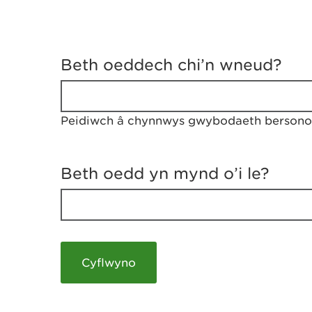
D
y
Beth oeddech chi’n wneud?
w
e
d
w
Peidiwch â chynnwys gwybodaeth bersonol
c
h
w
r
Beth oedd yn mynd o’i le?
t
h
y
m
a
m
e
i
c
h