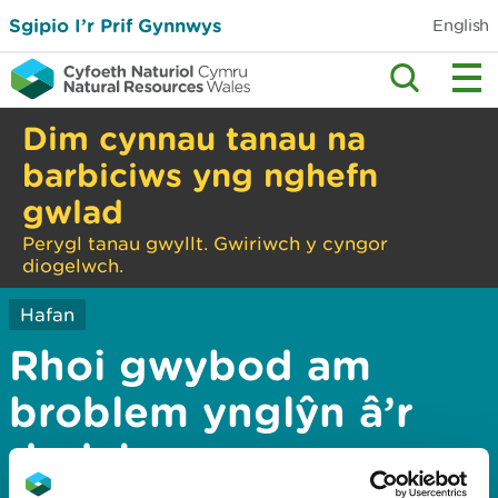
Sgipio I’r Prif Gynnwys
English
Dim cynnau tanau na
barbiciws yng nghefn
gwlad
Perygl tanau gwyllt. Gwiriwch y cyngor
diogelwch.
Hafan
Rhoi gwybod am
broblem ynglŷn â’r
dudalen