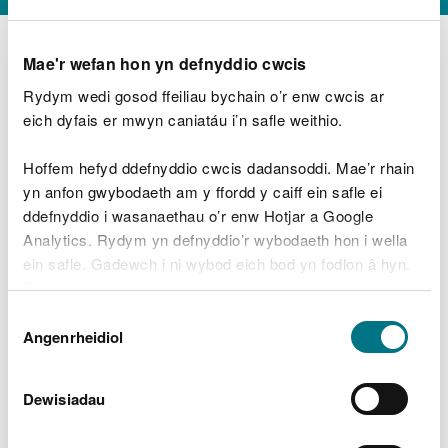
Mae'r wefan hon yn defnyddio cwcis
Rydym wedi gosod ffeiliau bychain o’r enw cwcis ar
D
y
eich dyfais er mwyn caniatáu i’n safle weithio.
Beth oeddech chi’n wneud?
w
e
Hoffem hefyd ddefnyddio cwcis dadansoddi. Mae’r rhain
d
yn anfon gwybodaeth am y ffordd y caiff ein safle ei
w
Peidiwch â chynnwys gwybodaeth bersonol neu
ddefnyddio i wasanaethau o’r enw Hotjar a Google
c
ariannol
h
Analytics. Rydym yn defnyddio’r wybodaeth hon i wella
w
ein safle. Gadewch i ni wybod eich bod yn fodlon â hyn.
r
Byddwn yn defnyddio cwci i gadw eich dewis.
t
Beth oedd yn mynd o’i le?
Dewis
h
Gellir
darllen mwy am ein cwcis
cyn i chi ddewis.
Angenrheidiol
y
Caniatâd
m
a
m
Dewisiadau
e
i