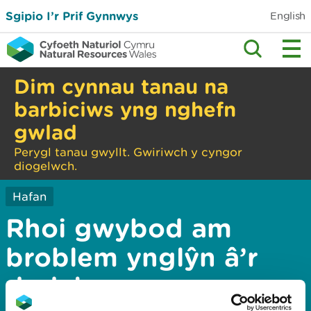
Sgipio I’r Prif Gynnwys
English
Dim cynnau tanau na
barbiciws yng nghefn
gwlad
Perygl tanau gwyllt. Gwiriwch y cyngor
diogelwch.
Hafan
Rhoi gwybod am
broblem ynglŷn â’r
dudalen