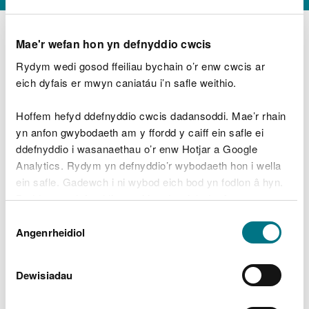
Mae'r wefan hon yn defnyddio cwcis
Rydym wedi gosod ffeiliau bychain o’r enw cwcis ar
D
y
eich dyfais er mwyn caniatáu i’n safle weithio.
Beth oeddech chi’n wneud?
w
e
Hoffem hefyd ddefnyddio cwcis dadansoddi. Mae’r rhain
d
yn anfon gwybodaeth am y ffordd y caiff ein safle ei
w
Peidiwch â chynnwys gwybodaeth bersonol neu
ddefnyddio i wasanaethau o’r enw Hotjar a Google
c
ariannol
h
Analytics. Rydym yn defnyddio’r wybodaeth hon i wella
w
ein safle. Gadewch i ni wybod eich bod yn fodlon â hyn.
r
Byddwn yn defnyddio cwci i gadw eich dewis.
t
Beth oedd yn mynd o’i le?
Dewis
h
Gellir
darllen mwy am ein cwcis
cyn i chi ddewis.
Angenrheidiol
y
Caniatâd
m
a
m
Dewisiadau
e
i