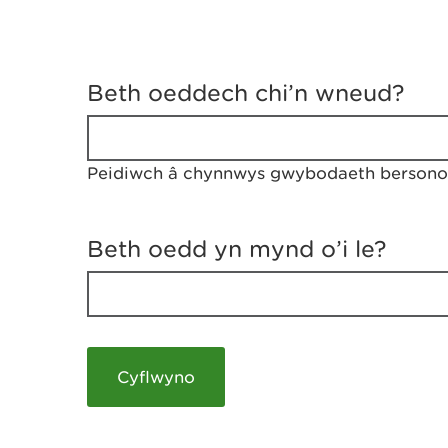
D
y
Beth oeddech chi’n wneud?
w
e
d
w
Peidiwch â chynnwys gwybodaeth bersonol
c
h
w
r
Beth oedd yn mynd o’i le?
t
h
y
m
a
m
e
i
c
h