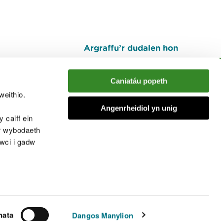
Argraffu’r dudalen hon
I fyny
Caniatáu popeth
weithio.
muno â'r sgwrs
Angenrheidiol yn unig
 caiff ein
’r wybodaeth
cwci i gadw
chwcis
nata
Dangos Manylion
© Cyfoeth Naturiol Cymru