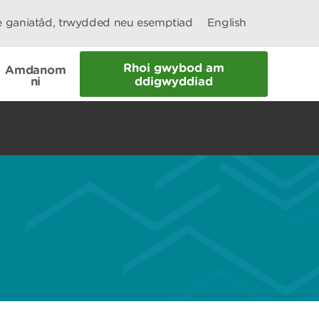
le ganiatâd, trwydded neu esemptiad
English
Rhoi gwybod am
Amdanom
ni
ddigwyddiad