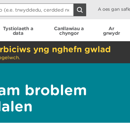
A oes gan saf
Tystiolaeth a
Canllawiau a
Ar
data
chyngor
grwydr
rbiciws yng nghefn gwlad
ogelwch.
am broblem
dalen