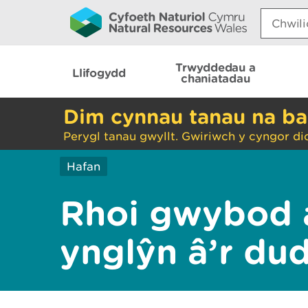
Search:
Trwyddedau a
Llifogydd
chaniatadau
Dim cynnau tanau na ba
Perygl tanau gwyllt. Gwiriwch y cyngor di
Hafan
Rhoi gwybod 
ynglŷn â’r du