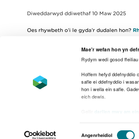
y
m
Diweddarwyd ddiwethaf 10 Maw 2025
w
e
l
Oes rhywbeth o’i le gyda’r dudalen hon?
Rh
i
a
d
Mae'r wefan hon yn def
Rydym wedi gosod ffeiliau 
Cysylltu â ni
Hoffem hefyd ddefnyddio c
safle ei ddefnyddio i was
hon i wella ein safle. Gad
eich dewis.
Datganiad hygyrchedd
Safonau'r Gymr
Gellir
darllen mwy am ein
Datganiad caethwasiaeth fodern
Dewis
Angenrheidiol
Caniatâd