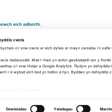
owch eich adborth
.
nyddio cwcis
bychain o’r enw cwcis ar eich dyfais er mwyn caniatáu i’n safle 
Y
wcis dadansoddi. Mae’r rhain yn anfon gwybodaeth am y ffordd y
anaethau o’r enw Hotjar a Google Analytics. Rydym yn defnyddio
ewch i ni wybod eich bod yn fodlon â hyn. Byddwn yn defnyddio 
aeg
Map o'r safle
Hawlfraint
Preifatrwydd a 
 cwcis
cyn i chi ddewis.
Dewisiadau
Ystadegau
March