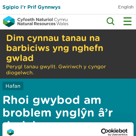
Sgipio I’r Prif Gynnwys
English
Dim cynnau tanau na
barbiciws yng nghefn
gwlad
Perygl tanau gwyllt. Gwiriwch y cyngor
diogelwch.
Hafan
Rhoi gwybod am
broblem ynglŷn â’r
dudalen