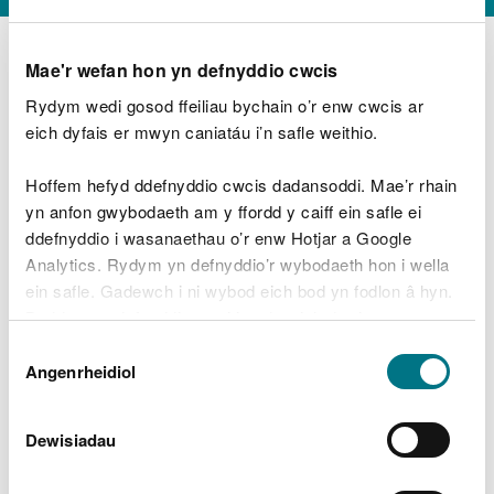
Mae'r wefan hon yn defnyddio cwcis
Rydym wedi gosod ffeiliau bychain o’r enw cwcis ar
D
y
eich dyfais er mwyn caniatáu i’n safle weithio.
Beth oeddech chi’n wneud?
w
e
Hoffem hefyd ddefnyddio cwcis dadansoddi. Mae’r rhain
d
yn anfon gwybodaeth am y ffordd y caiff ein safle ei
w
Peidiwch â chynnwys gwybodaeth bersonol neu
ddefnyddio i wasanaethau o’r enw Hotjar a Google
c
ariannol
h
Analytics. Rydym yn defnyddio’r wybodaeth hon i wella
w
ein safle. Gadewch i ni wybod eich bod yn fodlon â hyn.
r
Byddwn yn defnyddio cwci i gadw eich dewis.
t
Beth oedd yn mynd o’i le?
Dewis
h
Gellir
darllen mwy am ein cwcis
cyn i chi ddewis.
Angenrheidiol
y
Caniatâd
m
a
m
Dewisiadau
e
i