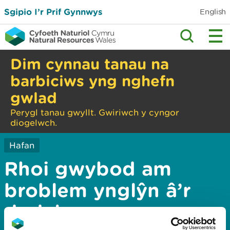
Sgipio I’r Prif Gynnwys
English
Dim cynnau tanau na
barbiciws yng nghefn
gwlad
Perygl tanau gwyllt. Gwiriwch y cyngor
diogelwch.
Hafan
Rhoi gwybod am
broblem ynglŷn â’r
dudalen