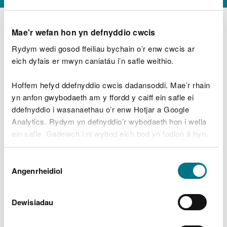
Mae'r wefan hon yn defnyddio cwcis
Rydym wedi gosod ffeiliau bychain o’r enw cwcis ar
D
y
eich dyfais er mwyn caniatáu i’n safle weithio.
Beth oeddech chi’n wneud?
w
e
Hoffem hefyd ddefnyddio cwcis dadansoddi. Mae’r rhain
d
yn anfon gwybodaeth am y ffordd y caiff ein safle ei
w
Peidiwch â chynnwys gwybodaeth bersonol neu
ddefnyddio i wasanaethau o’r enw Hotjar a Google
c
ariannol
h
Analytics. Rydym yn defnyddio’r wybodaeth hon i wella
w
ein safle. Gadewch i ni wybod eich bod yn fodlon â hyn.
r
Byddwn yn defnyddio cwci i gadw eich dewis.
t
Beth oedd yn mynd o’i le?
Dewis
h
Gellir
darllen mwy am ein cwcis
cyn i chi ddewis.
Angenrheidiol
y
Caniatâd
m
a
m
Dewisiadau
e
i