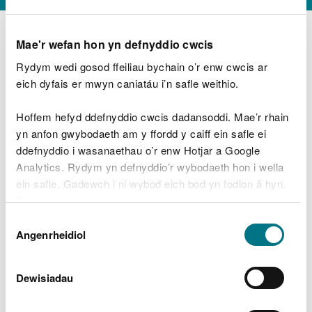
Mae'r wefan hon yn defnyddio cwcis
Rydym wedi gosod ffeiliau bychain o’r enw cwcis ar
D
y
eich dyfais er mwyn caniatáu i’n safle weithio.
Beth oeddech chi’n wneud?
w
e
Hoffem hefyd ddefnyddio cwcis dadansoddi. Mae’r rhain
d
yn anfon gwybodaeth am y ffordd y caiff ein safle ei
w
Peidiwch â chynnwys gwybodaeth bersonol neu
ddefnyddio i wasanaethau o’r enw Hotjar a Google
c
ariannol
h
Analytics. Rydym yn defnyddio’r wybodaeth hon i wella
w
ein safle. Gadewch i ni wybod eich bod yn fodlon â hyn.
r
Byddwn yn defnyddio cwci i gadw eich dewis.
t
Beth oedd yn mynd o’i le?
Dewis
h
Gellir
darllen mwy am ein cwcis
cyn i chi ddewis.
Angenrheidiol
y
Caniatâd
m
a
m
Dewisiadau
e
i