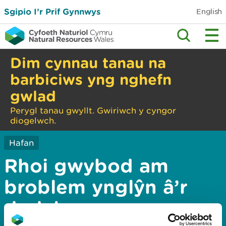
Sgipio I’r Prif Gynnwys
English
Dim cynnau tanau na
barbiciws yng nghefn
gwlad
Perygl tanau gwyllt. Gwiriwch y cyngor
diogelwch.
Hafan
Rhoi gwybod am
broblem ynglŷn â’r
dudalen