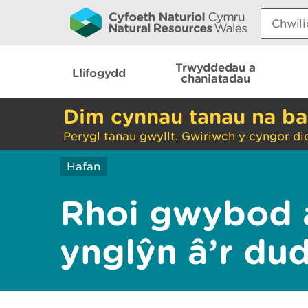
Search:
Trwyddedau a
Llifogydd
chaniatadau
Dim cynnau tanau na ba
Perygl tanau gwyllt. Gwiriwch y cyngor di
Hafan
Rhoi gwybod 
ynglŷn â’r du