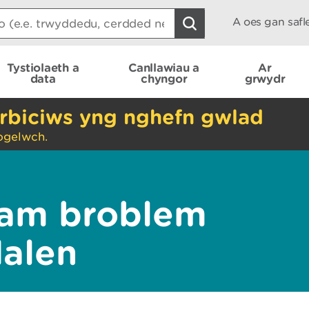
A oes gan saf
Tystiolaeth a
Canllawiau a
Ar
data
chyngor
grwydr
rbiciws yng nghefn gwlad
ogelwch.
am broblem
dalen