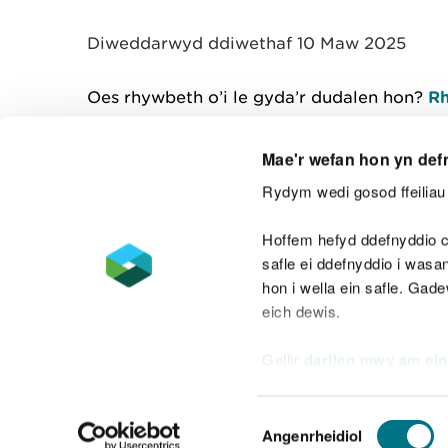
y
m
Diweddarwyd ddiwethaf 10 Maw 2025
w
e
l
Oes rhywbeth o’i le gyda’r dudalen hon?
Rh
i
a
d
Mae'r wefan hon yn def
Rydym wedi gosod ffeiliau 
Cysylltu â ni
Hoffem hefyd ddefnyddio c
safle ei ddefnyddio i was
hon i wella ein safle. Gad
eich dewis.
Datganiad hygyrchedd
Safonau'r Gymr
Gellir
darllen mwy am ein
Datganiad caethwasiaeth fodern
Dewis
Angenrheidiol
Caniatâd