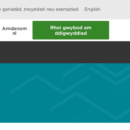
le ganiatâd, trwydded neu esemptiad
English
Rhoi gwybod am
Amdanom
ni
ddigwyddiad