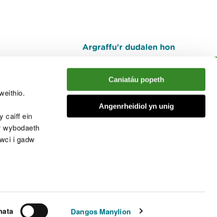
Argraffu’r dudalen hon
I fyny
Caniatáu popeth
weithio.
muno â'r sgwrs
Angenrheidiol yn unig
 caiff ein
’r wybodaeth
cwci i gadw
chwcis
nata
Dangos Manylion
© Cyfoeth Naturiol Cymru