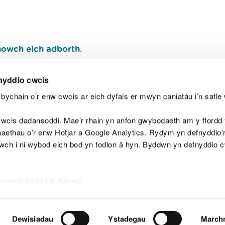
owch eich adborth
.
nyddio cwcis
bychain o’r enw cwcis ar eich dyfais er mwyn caniatáu i’n safle 
Y
wcis dadansoddi. Mae’r rhain yn anfon gwybodaeth am y ffordd y
anaethau o’r enw Hotjar a Google Analytics. Rydym yn defnyddio
ewch i ni wybod eich bod yn fodlon â hyn. Byddwn yn defnyddio 
aeg
Map o'r safle
Hawlfraint
Preifatrwydd a 
 cwcis
cyn i chi ddewis.
Dewisiadau
Ystadegau
March