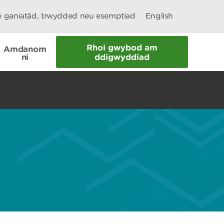
le ganiatâd, trwydded neu esemptiad
English
Rhoi gwybod am
Amdanom
ni
ddigwyddiad