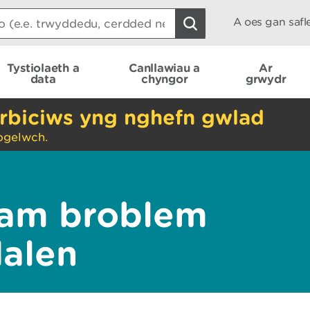
A oes gan saf
Tystiolaeth a
Canllawiau a
Ar
data
chyngor
grwydr
rbiciws yng nghefn gwlad
ogelwch.
am broblem
dalen