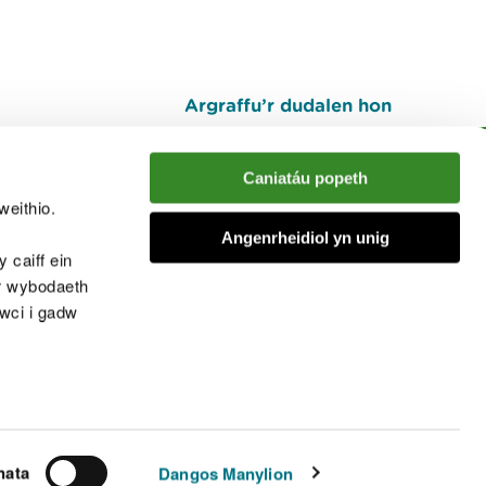
Argraffu’r dudalen hon
I fyny
Caniatáu popeth
weithio.
muno â'r sgwrs
Angenrheidiol yn unig
 caiff ein
’r wybodaeth
cwci i gadw
chwcis
nata
Dangos Manylion
© Cyfoeth Naturiol Cymru