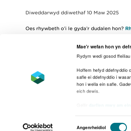
y
m
Diweddarwyd ddiwethaf 10 Maw 2025
w
e
l
Oes rhywbeth o’i le gyda’r dudalen hon?
Rh
i
a
d
Mae'r wefan hon yn def
Rydym wedi gosod ffeiliau 
Cysylltu â ni
Hoffem hefyd ddefnyddio c
safle ei ddefnyddio i was
hon i wella ein safle. Gad
eich dewis.
Datganiad hygyrchedd
Safonau'r Gymr
Gellir
darllen mwy am ein
Datganiad caethwasiaeth fodern
Dewis
Angenrheidiol
Caniatâd