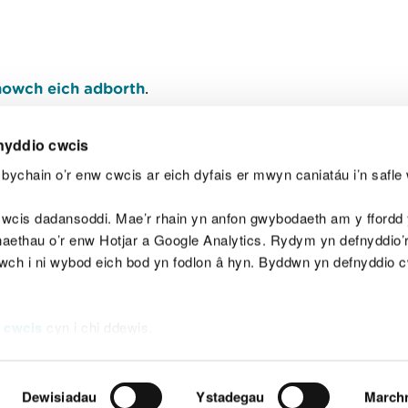
owch eich adborth
.
nyddio cwcis
bychain o’r enw cwcis ar eich dyfais er mwyn caniatáu i’n safle 
Y
wcis dadansoddi. Mae’r rhain yn anfon gwybodaeth am y ffordd y
anaethau o’r enw Hotjar a Google Analytics. Rydym yn defnyddio
ewch i ni wybod eich bod yn fodlon â hyn. Byddwn yn defnyddio 
aeg
Map o'r safle
Hawlfraint
Preifatrwydd a 
 cwcis
cyn i chi ddewis.
Dewisiadau
Ystadegau
March