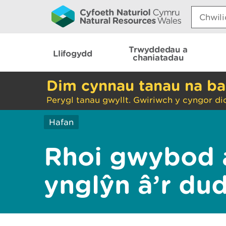
Search:
Trwyddedau a
Llifogydd
chaniatadau
Dim cynnau tanau na ba
Perygl tanau gwyllt. Gwiriwch y cyngor di
Hafan
Rhoi gwybod 
ynglŷn â’r du