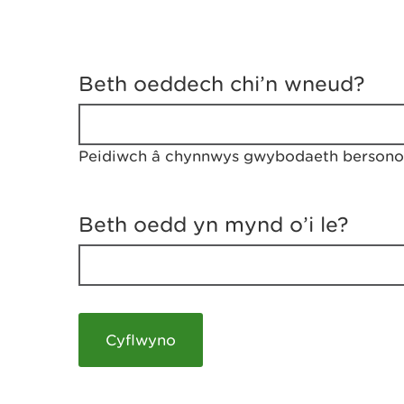
D
y
Beth oeddech chi’n wneud?
w
e
d
w
Peidiwch â chynnwys gwybodaeth bersonol
c
h
w
r
Beth oedd yn mynd o’i le?
t
h
y
m
a
m
e
i
c
h