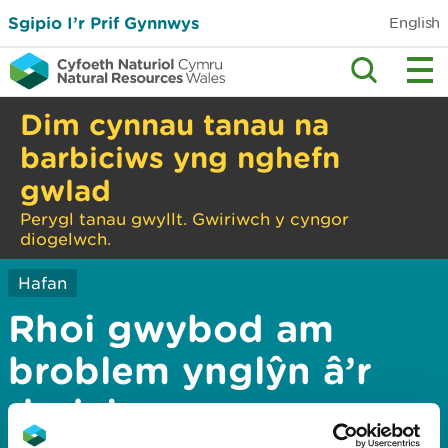
Sgipio I’r Prif Gynnwys
English
Dim cynnau tanau na
barbiciws yng nghefn
gwlad
Perygl tanau gwyllt. Gwiriwch y cyngor
diogelwch.
Hafan
Rhoi gwybod am
broblem ynglŷn â’r
dudalen