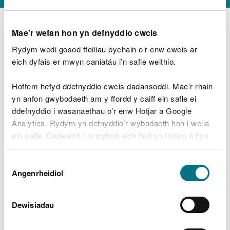
Mae'r wefan hon yn defnyddio cwcis
Rydym wedi gosod ffeiliau bychain o’r enw cwcis ar
D
y
eich dyfais er mwyn caniatáu i’n safle weithio.
Beth oeddech chi’n wneud?
w
e
Hoffem hefyd ddefnyddio cwcis dadansoddi. Mae’r rhain
d
yn anfon gwybodaeth am y ffordd y caiff ein safle ei
w
Peidiwch â chynnwys gwybodaeth bersonol neu
ddefnyddio i wasanaethau o’r enw Hotjar a Google
c
ariannol
h
Analytics. Rydym yn defnyddio’r wybodaeth hon i wella
w
ein safle. Gadewch i ni wybod eich bod yn fodlon â hyn.
r
Byddwn yn defnyddio cwci i gadw eich dewis.
t
Beth oedd yn mynd o’i le?
Dewis
h
Gellir
darllen mwy am ein cwcis
cyn i chi ddewis.
Angenrheidiol
y
Caniatâd
m
a
m
Dewisiadau
e
i