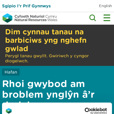
Sgipio I’r Prif Gynnwys
English
Dim cynnau tanau na
barbiciws yng nghefn
gwlad
Perygl tanau gwyllt. Gwiriwch y cyngor
diogelwch.
Hafan
Rhoi gwybod am
broblem ynglŷn â’r
dudalen