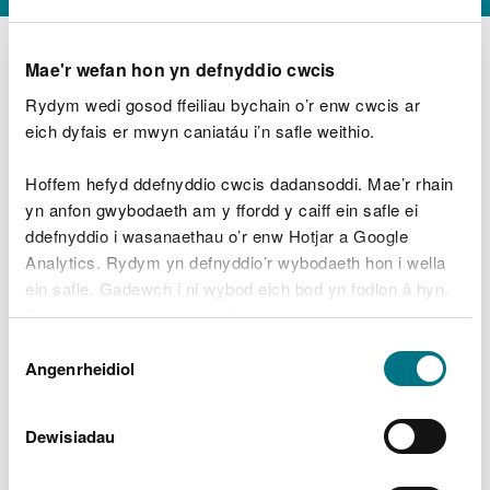
Mae'r wefan hon yn defnyddio cwcis
Rydym wedi gosod ffeiliau bychain o’r enw cwcis ar
D
y
eich dyfais er mwyn caniatáu i’n safle weithio.
Beth oeddech chi’n wneud?
w
e
Hoffem hefyd ddefnyddio cwcis dadansoddi. Mae’r rhain
d
yn anfon gwybodaeth am y ffordd y caiff ein safle ei
w
Peidiwch â chynnwys gwybodaeth bersonol neu
ddefnyddio i wasanaethau o’r enw Hotjar a Google
c
ariannol
h
Analytics. Rydym yn defnyddio’r wybodaeth hon i wella
w
ein safle. Gadewch i ni wybod eich bod yn fodlon â hyn.
r
Byddwn yn defnyddio cwci i gadw eich dewis.
t
Beth oedd yn mynd o’i le?
Dewis
h
Gellir
darllen mwy am ein cwcis
cyn i chi ddewis.
Angenrheidiol
y
Caniatâd
m
a
m
Dewisiadau
e
i