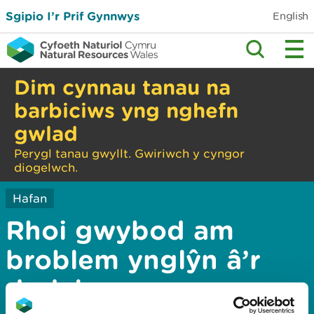
Sgipio I’r Prif Gynnwys
English
Dim cynnau tanau na
barbiciws yng nghefn
gwlad
Perygl tanau gwyllt. Gwiriwch y cyngor
diogelwch.
Hafan
Rhoi gwybod am
broblem ynglŷn â’r
dudalen