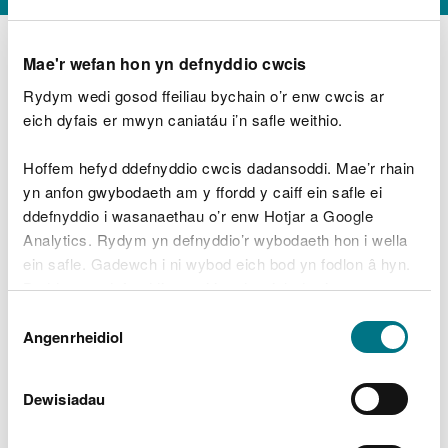
Mae'r wefan hon yn defnyddio cwcis
Rydym wedi gosod ffeiliau bychain o’r enw cwcis ar
D
y
eich dyfais er mwyn caniatáu i’n safle weithio.
Beth oeddech chi’n wneud?
w
e
Hoffem hefyd ddefnyddio cwcis dadansoddi. Mae’r rhain
d
yn anfon gwybodaeth am y ffordd y caiff ein safle ei
w
Peidiwch â chynnwys gwybodaeth bersonol neu
ddefnyddio i wasanaethau o’r enw Hotjar a Google
c
ariannol
h
Analytics. Rydym yn defnyddio’r wybodaeth hon i wella
w
ein safle. Gadewch i ni wybod eich bod yn fodlon â hyn.
r
Byddwn yn defnyddio cwci i gadw eich dewis.
t
Beth oedd yn mynd o’i le?
Dewis
h
Gellir
darllen mwy am ein cwcis
cyn i chi ddewis.
Angenrheidiol
y
Caniatâd
m
a
m
Dewisiadau
e
i