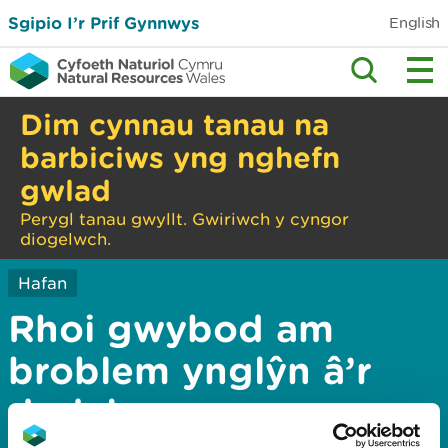
Sgipio I’r Prif Gynnwys
English
Dim cynnau tanau na
barbiciws yng nghefn
gwlad
Perygl tanau gwyllt. Gwiriwch y cyngor
diogelwch.
Hafan
Rhoi gwybod am
broblem ynglŷn â’r
dudalen