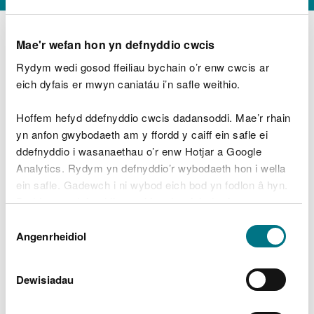
Mae'r wefan hon yn defnyddio cwcis
Rydym wedi gosod ffeiliau bychain o’r enw cwcis ar
D
y
eich dyfais er mwyn caniatáu i’n safle weithio.
Beth oeddech chi’n wneud?
w
e
Hoffem hefyd ddefnyddio cwcis dadansoddi. Mae’r rhain
d
yn anfon gwybodaeth am y ffordd y caiff ein safle ei
w
Peidiwch â chynnwys gwybodaeth bersonol neu
ddefnyddio i wasanaethau o’r enw Hotjar a Google
c
ariannol
h
Analytics. Rydym yn defnyddio’r wybodaeth hon i wella
w
ein safle. Gadewch i ni wybod eich bod yn fodlon â hyn.
r
Byddwn yn defnyddio cwci i gadw eich dewis.
t
Beth oedd yn mynd o’i le?
Dewis
h
Gellir
darllen mwy am ein cwcis
cyn i chi ddewis.
Angenrheidiol
y
Caniatâd
m
a
m
Dewisiadau
e
i