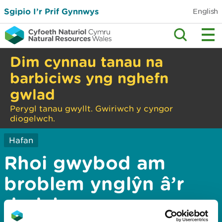
Sgipio I’r Prif Gynnwys
English
Dim cynnau tanau na
barbiciws yng nghefn
gwlad
Perygl tanau gwyllt. Gwiriwch y cyngor
diogelwch.
Hafan
Rhoi gwybod am
broblem ynglŷn â’r
dudalen