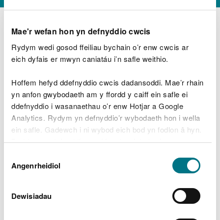
Mae'r wefan hon yn defnyddio cwcis
Rydym wedi gosod ffeiliau bychain o’r enw cwcis ar
D
y
eich dyfais er mwyn caniatáu i’n safle weithio.
Beth oeddech chi’n wneud?
w
e
Hoffem hefyd ddefnyddio cwcis dadansoddi. Mae’r rhain
d
yn anfon gwybodaeth am y ffordd y caiff ein safle ei
w
Peidiwch â chynnwys gwybodaeth bersonol neu
ddefnyddio i wasanaethau o’r enw Hotjar a Google
c
ariannol
h
Analytics. Rydym yn defnyddio’r wybodaeth hon i wella
w
ein safle. Gadewch i ni wybod eich bod yn fodlon â hyn.
r
Byddwn yn defnyddio cwci i gadw eich dewis.
t
Beth oedd yn mynd o’i le?
Dewis
h
Gellir
darllen mwy am ein cwcis
cyn i chi ddewis.
Angenrheidiol
y
Caniatâd
m
a
m
Dewisiadau
e
i