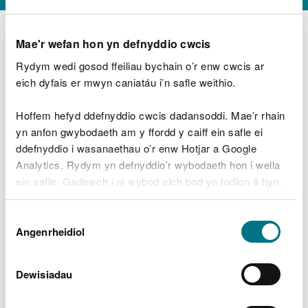
Mae'r wefan hon yn defnyddio cwcis
Rydym wedi gosod ffeiliau bychain o’r enw cwcis ar
D
y
eich dyfais er mwyn caniatáu i’n safle weithio.
Beth oeddech chi’n wneud?
w
e
Hoffem hefyd ddefnyddio cwcis dadansoddi. Mae’r rhain
d
yn anfon gwybodaeth am y ffordd y caiff ein safle ei
w
Peidiwch â chynnwys gwybodaeth bersonol neu
ddefnyddio i wasanaethau o’r enw Hotjar a Google
c
ariannol
h
Analytics. Rydym yn defnyddio’r wybodaeth hon i wella
w
ein safle. Gadewch i ni wybod eich bod yn fodlon â hyn.
r
Byddwn yn defnyddio cwci i gadw eich dewis.
t
Beth oedd yn mynd o’i le?
Dewis
h
Gellir
darllen mwy am ein cwcis
cyn i chi ddewis.
Angenrheidiol
y
Caniatâd
m
a
m
Dewisiadau
e
i