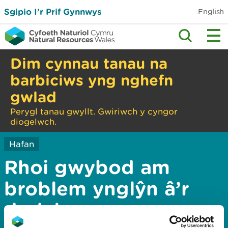
Sgipio I’r Prif Gynnwys
English
Dim cynnau tanau na
barbiciws yng nghefn
gwlad
Perygl tanau gwyllt. Gwiriwch y cyngor
diogelwch.
Hafan
Rhoi gwybod am
broblem ynglŷn â’r
dudalen