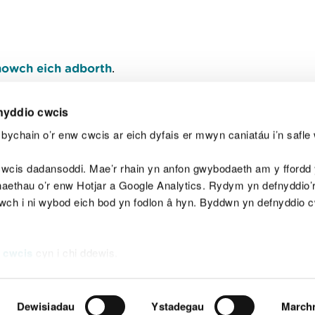
owch eich adborth
.
nyddio cwcis
bychain o’r enw cwcis ar eich dyfais er mwyn caniatáu i’n safle 
Y
wcis dadansoddi. Mae’r rhain yn anfon gwybodaeth am y ffordd y
anaethau o’r enw Hotjar a Google Analytics. Rydym yn defnyddio
ewch i ni wybod eich bod yn fodlon â hyn. Byddwn yn defnyddio 
aeg
Map o'r safle
Hawlfraint
Preifatrwydd a 
 cwcis
cyn i chi ddewis.
Dewisiadau
Ystadegau
March