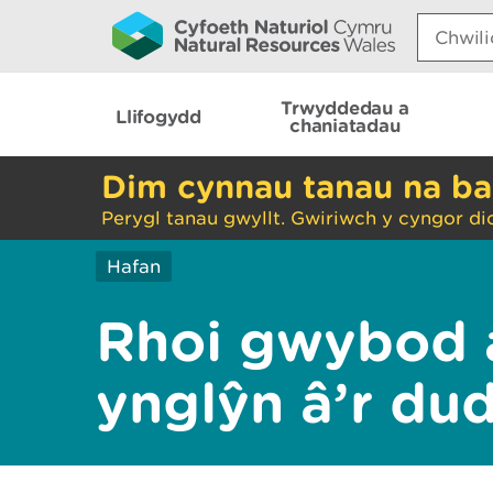
Search:
Trwyddedau a
Llifogydd
chaniatadau
Dim cynnau tanau na ba
Perygl tanau gwyllt. Gwiriwch y cyngor di
Hafan
Rhoi gwybod 
ynglŷn â’r du