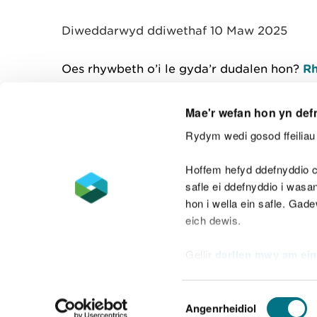
y
m
Diweddarwyd ddiwethaf 10 Maw 2025
w
e
l
Oes rhywbeth o’i le gyda’r dudalen hon?
Rh
i
a
d
Mae'r wefan hon yn def
Rydym wedi gosod ffeiliau 
Cysylltu â ni
Hoffem hefyd ddefnyddio c
safle ei ddefnyddio i was
hon i wella ein safle. Gad
eich dewis.
Datganiad hygyrchedd
Safonau'r Gymr
Gellir
darllen mwy am ein
Datganiad caethwasiaeth fodern
Dewis
Angenrheidiol
Caniatâd