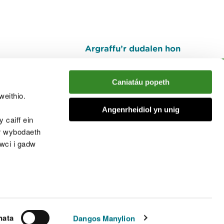
Argraffu’r dudalen hon
I fyny
Caniatáu popeth
weithio.
muno â'r sgwrs
Angenrheidiol yn unig
 caiff ein
’r wybodaeth
cwci i gadw
chwcis
nata
Dangos Manylion
© Cyfoeth Naturiol Cymru