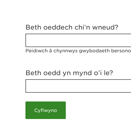
D
y
Beth oeddech chi’n wneud?
w
e
d
w
Peidiwch â chynnwys gwybodaeth bersonol
c
h
w
r
Beth oedd yn mynd o’i le?
t
h
y
m
a
m
e
i
c
h