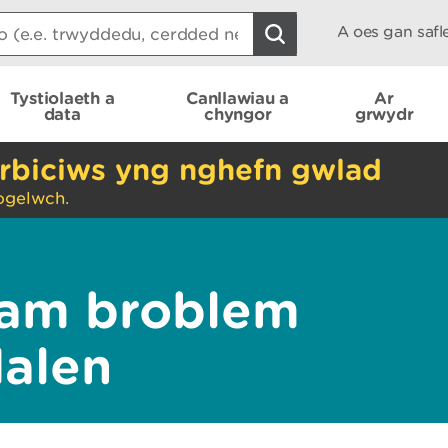
A oes gan saf
Tystiolaeth a
Canllawiau a
Ar
data
chyngor
grwydr
rbiciws yng nghefn gwlad
ogelwch.
am broblem
dalen