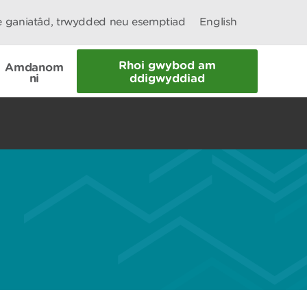
le ganiatâd, trwydded neu esemptiad
English
Rhoi gwybod am
Amdanom
ni
ddigwyddiad