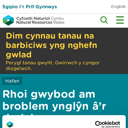
Sgipio I’r Prif Gynnwys
English
Dim cynnau tanau na
barbiciws yng nghefn
gwlad
Perygl tanau gwyllt. Gwiriwch y cyngor
diogelwch.
Hafan
Rhoi gwybod am
broblem ynglŷn â’r
dudalen