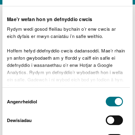
Mae'r wefan hon yn defnyddio cwcis
Rydym wedi gosod ffeiliau bychain o’r enw cwcis ar
D
y
eich dyfais er mwyn caniatáu i’n safle weithio.
Beth oeddech chi’n wneud?
w
e
Hoffem hefyd ddefnyddio cwcis dadansoddi. Mae’r rhain
d
yn anfon gwybodaeth am y ffordd y caiff ein safle ei
w
Peidiwch â chynnwys gwybodaeth bersonol neu
ddefnyddio i wasanaethau o’r enw Hotjar a Google
c
ariannol
h
Analytics. Rydym yn defnyddio’r wybodaeth hon i wella
w
ein safle. Gadewch i ni wybod eich bod yn fodlon â hyn.
r
Byddwn yn defnyddio cwci i gadw eich dewis.
t
Beth oedd yn mynd o’i le?
Dewis
h
Gellir
darllen mwy am ein cwcis
cyn i chi ddewis.
Angenrheidiol
y
Caniatâd
m
a
m
Dewisiadau
e
i