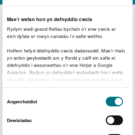
Mae'r wefan hon yn defnyddio cwcis
Rydym wedi gosod ffeiliau bychain o’r enw cwcis ar
D
y
eich dyfais er mwyn caniatáu i’n safle weithio.
Beth oeddech chi’n wneud?
w
e
Hoffem hefyd ddefnyddio cwcis dadansoddi. Mae’r rhain
d
yn anfon gwybodaeth am y ffordd y caiff ein safle ei
w
Peidiwch â chynnwys gwybodaeth bersonol neu
ddefnyddio i wasanaethau o’r enw Hotjar a Google
c
ariannol
h
Analytics. Rydym yn defnyddio’r wybodaeth hon i wella
w
ein safle. Gadewch i ni wybod eich bod yn fodlon â hyn.
r
Byddwn yn defnyddio cwci i gadw eich dewis.
t
Beth oedd yn mynd o’i le?
Dewis
h
Gellir
darllen mwy am ein cwcis
cyn i chi ddewis.
Angenrheidiol
y
Caniatâd
m
a
m
Dewisiadau
e
i