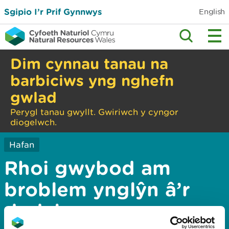
Sgipio I’r Prif Gynnwys
English
Dim cynnau tanau na
barbiciws yng nghefn
gwlad
Perygl tanau gwyllt. Gwiriwch y cyngor
diogelwch.
Hafan
Rhoi gwybod am
broblem ynglŷn â’r
dudalen