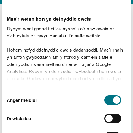
Mae'r wefan hon yn defnyddio cwcis
Rydym wedi gosod ffeiliau bychain o’r enw cwcis ar
D
y
eich dyfais er mwyn caniatáu i’n safle weithio.
Beth oeddech chi’n wneud?
w
e
Hoffem hefyd ddefnyddio cwcis dadansoddi. Mae’r rhain
d
yn anfon gwybodaeth am y ffordd y caiff ein safle ei
w
Peidiwch â chynnwys gwybodaeth bersonol neu
ddefnyddio i wasanaethau o’r enw Hotjar a Google
c
ariannol
h
Analytics. Rydym yn defnyddio’r wybodaeth hon i wella
w
ein safle. Gadewch i ni wybod eich bod yn fodlon â hyn.
r
Byddwn yn defnyddio cwci i gadw eich dewis.
t
Beth oedd yn mynd o’i le?
Dewis
h
Gellir
darllen mwy am ein cwcis
cyn i chi ddewis.
Angenrheidiol
y
Caniatâd
m
a
m
Dewisiadau
e
i