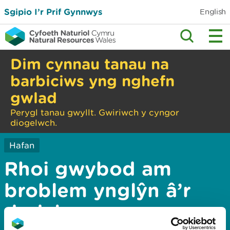
Sgipio I’r Prif Gynnwys
English
Dim cynnau tanau na
barbiciws yng nghefn
gwlad
Perygl tanau gwyllt. Gwiriwch y cyngor
diogelwch.
Hafan
Rhoi gwybod am
broblem ynglŷn â’r
dudalen