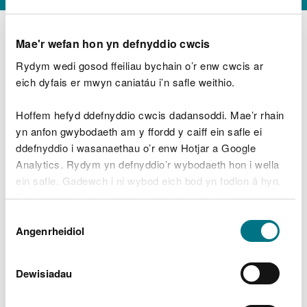
Mae'r wefan hon yn defnyddio cwcis
Rydym wedi gosod ffeiliau bychain o’r enw cwcis ar
D
y
eich dyfais er mwyn caniatáu i’n safle weithio.
Beth oeddech chi’n wneud?
w
e
Hoffem hefyd ddefnyddio cwcis dadansoddi. Mae’r rhain
d
yn anfon gwybodaeth am y ffordd y caiff ein safle ei
w
Peidiwch â chynnwys gwybodaeth bersonol neu
ddefnyddio i wasanaethau o’r enw Hotjar a Google
c
ariannol
h
Analytics. Rydym yn defnyddio’r wybodaeth hon i wella
w
ein safle. Gadewch i ni wybod eich bod yn fodlon â hyn.
r
Byddwn yn defnyddio cwci i gadw eich dewis.
t
Beth oedd yn mynd o’i le?
Dewis
h
Gellir
darllen mwy am ein cwcis
cyn i chi ddewis.
Angenrheidiol
y
Caniatâd
m
a
m
Dewisiadau
e
i