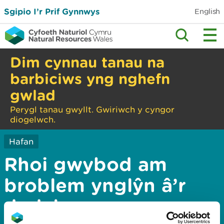
Sgipio I’r Prif Gynnwys
English
Dim cynnau tanau na
barbiciws yng nghefn
gwlad
Perygl tanau gwyllt. Gwiriwch y cyngor
diogelwch.
Hafan
Rhoi gwybod am
broblem ynglŷn â’r
dudalen