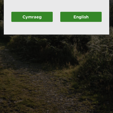
Cymraeg
English