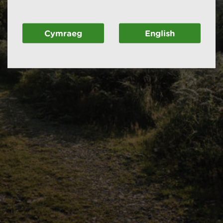
Cymraeg
English