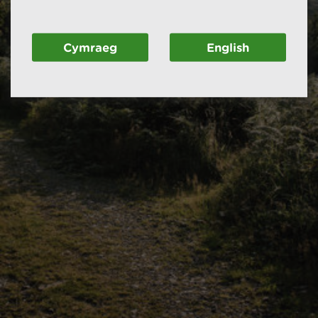
Cymraeg
English