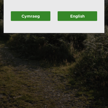
Cymraeg
English