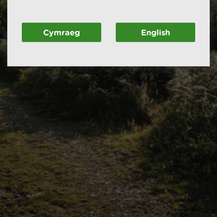
Cymraeg
English