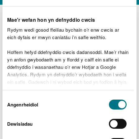
Mae'r wefan hon yn defnyddio cwcis
Rydym wedi gosod ffeiliau bychain o’r enw cwcis ar
D
y
eich dyfais er mwyn caniatáu i’n safle weithio.
Beth oeddech chi’n wneud?
w
e
Hoffem hefyd ddefnyddio cwcis dadansoddi. Mae’r rhain
d
yn anfon gwybodaeth am y ffordd y caiff ein safle ei
w
Peidiwch â chynnwys gwybodaeth bersonol neu
ddefnyddio i wasanaethau o’r enw Hotjar a Google
c
ariannol
h
Analytics. Rydym yn defnyddio’r wybodaeth hon i wella
w
ein safle. Gadewch i ni wybod eich bod yn fodlon â hyn.
r
Byddwn yn defnyddio cwci i gadw eich dewis.
t
Beth oedd yn mynd o’i le?
Dewis
h
Gellir
darllen mwy am ein cwcis
cyn i chi ddewis.
Angenrheidiol
y
Caniatâd
m
a
m
Dewisiadau
e
i