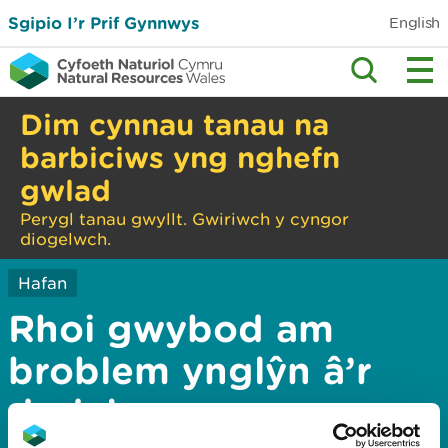
Sgipio I’r Prif Gynnwys
English
Dim cynnau tanau na
barbiciws yng nghefn
gwlad
Perygl tanau gwyllt. Gwiriwch y cyngor
diogelwch.
Hafan
Rhoi gwybod am
broblem ynglŷn â’r
dudalen