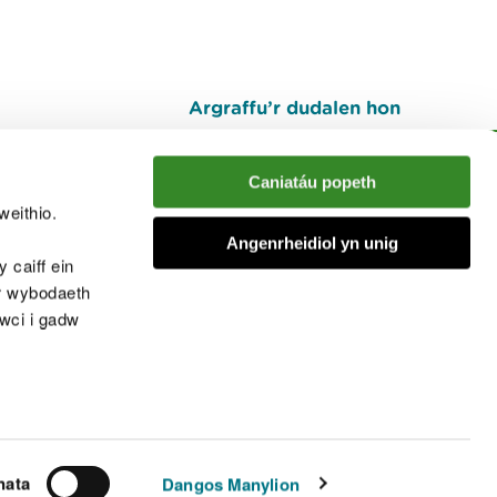
Argraffu’r dudalen hon
I fyny
Caniatáu popeth
weithio.
muno â'r sgwrs
Angenrheidiol yn unig
 caiff ein
’r wybodaeth
cwci i gadw
chwcis
nata
Dangos Manylion
© Cyfoeth Naturiol Cymru