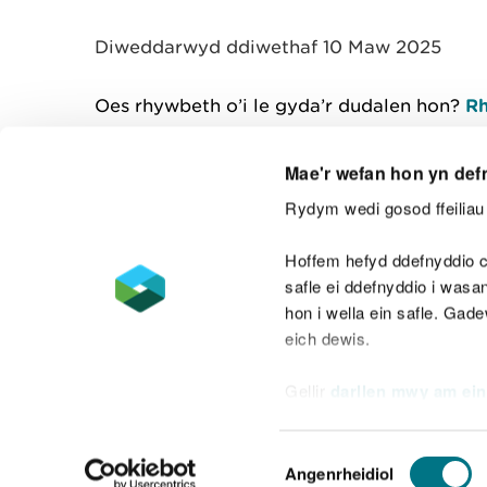
y
m
Diweddarwyd ddiwethaf 10 Maw 2025
w
e
l
Oes rhywbeth o’i le gyda’r dudalen hon?
Rh
i
a
d
Mae'r wefan hon yn def
Rydym wedi gosod ffeiliau 
Cysylltu â ni
Hoffem hefyd ddefnyddio c
safle ei ddefnyddio i was
hon i wella ein safle. Gad
eich dewis.
Datganiad hygyrchedd
Safonau'r Gymr
Gellir
darllen mwy am ein
Datganiad caethwasiaeth fodern
Dewis
Angenrheidiol
Caniatâd