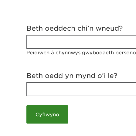
D
y
Beth oeddech chi’n wneud?
w
e
d
w
Peidiwch â chynnwys gwybodaeth bersonol
c
h
w
r
Beth oedd yn mynd o’i le?
t
h
y
m
a
m
e
i
c
h