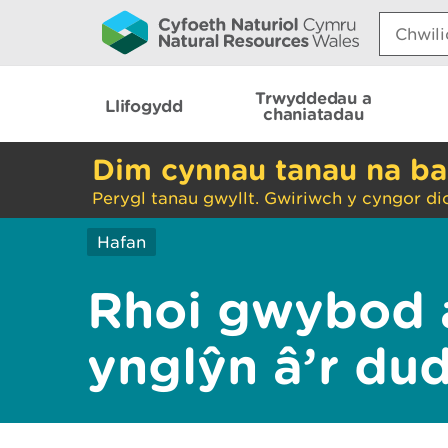
Search:
Trwyddedau a
Llifogydd
chaniatadau
Dim cynnau tanau na ba
Perygl tanau gwyllt. Gwiriwch y cyngor di
Hafan
Rhoi gwybod 
ynglŷn â’r du