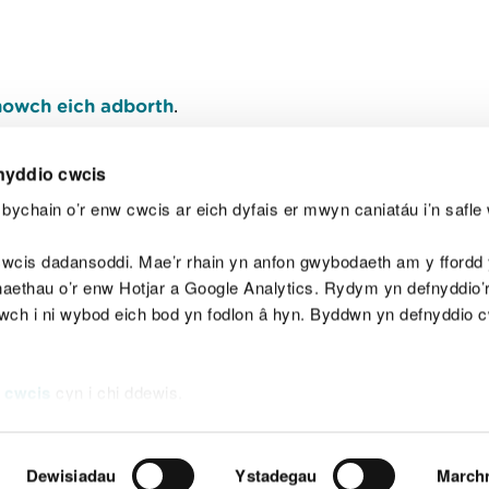
owch eich adborth
.
nyddio cwcis
bychain o’r enw cwcis ar eich dyfais er mwyn caniatáu i’n safle 
Y
wcis dadansoddi. Mae’r rhain yn anfon gwybodaeth am y ffordd y
anaethau o’r enw Hotjar a Google Analytics. Rydym yn defnyddio
ewch i ni wybod eich bod yn fodlon â hyn. Byddwn yn defnyddio 
aeg
Map o'r safle
Hawlfraint
Preifatrwydd a 
 cwcis
cyn i chi ddewis.
Dewisiadau
Ystadegau
March