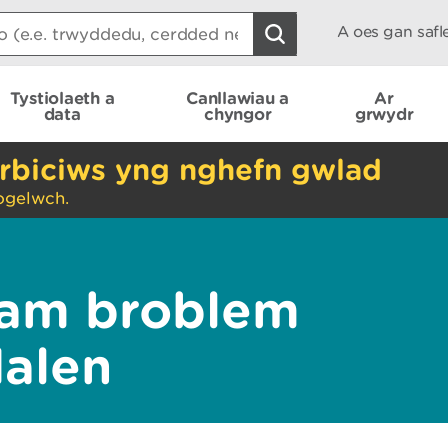
A oes gan saf
Tystiolaeth a
Canllawiau a
Ar
data
chyngor
grwydr
rbiciws yng nghefn gwlad
ogelwch.
am broblem
dalen