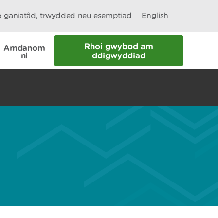
le ganiatâd, trwydded neu esemptiad
English
Rhoi gwybod am
Amdanom
ni
ddigwyddiad