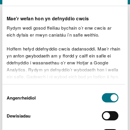
Mae'r wefan hon yn defnyddio cwcis
Rydym wedi gosod ffeiliau bychain o’r enw cwcis ar
D
y
eich dyfais er mwyn caniatáu i’n safle weithio.
Beth oeddech chi’n wneud?
w
e
Hoffem hefyd ddefnyddio cwcis dadansoddi. Mae’r rhain
d
yn anfon gwybodaeth am y ffordd y caiff ein safle ei
w
Peidiwch â chynnwys gwybodaeth bersonol neu
ddefnyddio i wasanaethau o’r enw Hotjar a Google
c
ariannol
h
Analytics. Rydym yn defnyddio’r wybodaeth hon i wella
w
ein safle. Gadewch i ni wybod eich bod yn fodlon â hyn.
r
Byddwn yn defnyddio cwci i gadw eich dewis.
t
Beth oedd yn mynd o’i le?
Dewis
h
Gellir
darllen mwy am ein cwcis
cyn i chi ddewis.
Angenrheidiol
y
Caniatâd
m
a
m
Dewisiadau
e
i