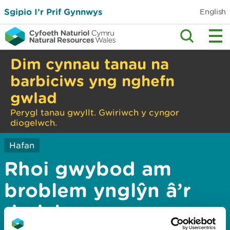
Sgipio I’r Prif Gynnwys
English
Dim cynnau tanau na
barbiciws yng nghefn
gwlad
Perygl tanau gwyllt. Gwiriwch y cyngor
diogelwch.
Hafan
Rhoi gwybod am
broblem ynglŷn â’r
dudalen