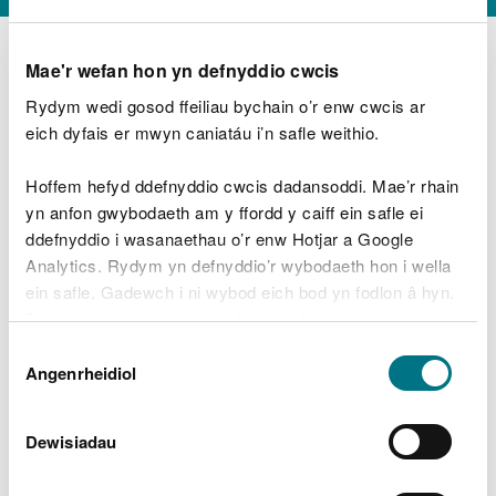
Mae'r wefan hon yn defnyddio cwcis
Rydym wedi gosod ffeiliau bychain o’r enw cwcis ar
D
y
eich dyfais er mwyn caniatáu i’n safle weithio.
Beth oeddech chi’n wneud?
w
e
Hoffem hefyd ddefnyddio cwcis dadansoddi. Mae’r rhain
d
yn anfon gwybodaeth am y ffordd y caiff ein safle ei
w
Peidiwch â chynnwys gwybodaeth bersonol neu
ddefnyddio i wasanaethau o’r enw Hotjar a Google
c
ariannol
h
Analytics. Rydym yn defnyddio’r wybodaeth hon i wella
w
ein safle. Gadewch i ni wybod eich bod yn fodlon â hyn.
r
Byddwn yn defnyddio cwci i gadw eich dewis.
t
Beth oedd yn mynd o’i le?
Dewis
h
Gellir
darllen mwy am ein cwcis
cyn i chi ddewis.
Angenrheidiol
y
Caniatâd
m
a
m
Dewisiadau
e
i