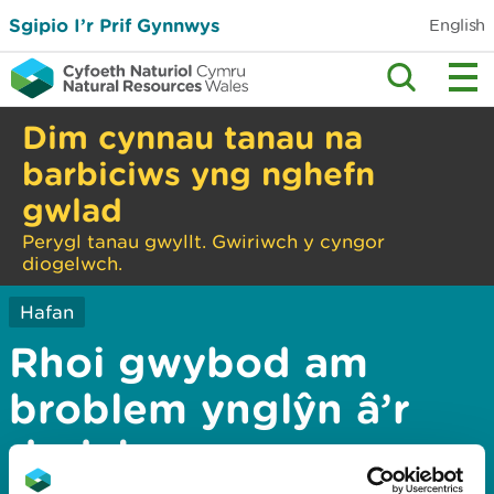
Sgipio I’r Prif Gynnwys
English
Dim cynnau tanau na
barbiciws yng nghefn
gwlad
Perygl tanau gwyllt. Gwiriwch y cyngor
diogelwch.
Hafan
Rhoi gwybod am
broblem ynglŷn â’r
dudalen