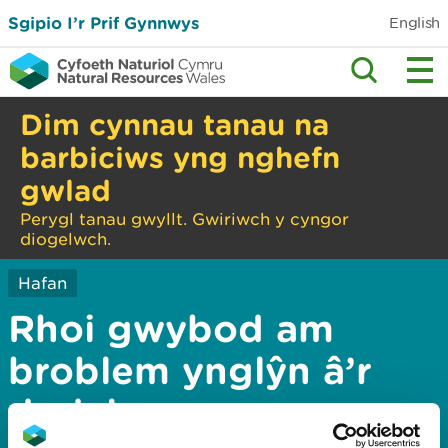
Sgipio I’r Prif Gynnwys
English
Dim cynnau tanau na
barbiciws yng nghefn
gwlad
Perygl tanau gwyllt. Gwiriwch y cyngor
diogelwch.
Hafan
Rhoi gwybod am
broblem ynglŷn â’r
dudalen