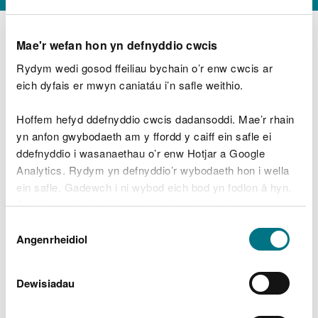
Mae'r wefan hon yn defnyddio cwcis
Rydym wedi gosod ffeiliau bychain o’r enw cwcis ar
D
y
eich dyfais er mwyn caniatáu i’n safle weithio.
Beth oeddech chi’n wneud?
w
e
Hoffem hefyd ddefnyddio cwcis dadansoddi. Mae’r rhain
d
yn anfon gwybodaeth am y ffordd y caiff ein safle ei
w
Peidiwch â chynnwys gwybodaeth bersonol neu
ddefnyddio i wasanaethau o’r enw Hotjar a Google
c
ariannol
h
Analytics. Rydym yn defnyddio’r wybodaeth hon i wella
w
ein safle. Gadewch i ni wybod eich bod yn fodlon â hyn.
r
Byddwn yn defnyddio cwci i gadw eich dewis.
t
Beth oedd yn mynd o’i le?
Dewis
h
Gellir
darllen mwy am ein cwcis
cyn i chi ddewis.
Angenrheidiol
y
Caniatâd
m
a
m
Dewisiadau
e
i