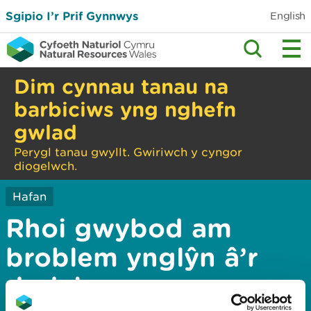
Sgipio I’r Prif Gynnwys
English
Dim cynnau tanau na
barbiciws yng nghefn
gwlad
Perygl tanau gwyllt. Gwiriwch y cyngor
diogelwch.
Hafan
Rhoi gwybod am
broblem ynglŷn â’r
dudalen