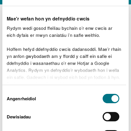
Mae'r wefan hon yn defnyddio cwcis
Rydym wedi gosod ffeiliau bychain o’r enw cwcis ar
D
y
eich dyfais er mwyn caniatáu i’n safle weithio.
Beth oeddech chi’n wneud?
w
e
Hoffem hefyd ddefnyddio cwcis dadansoddi. Mae’r rhain
d
yn anfon gwybodaeth am y ffordd y caiff ein safle ei
w
Peidiwch â chynnwys gwybodaeth bersonol neu
ddefnyddio i wasanaethau o’r enw Hotjar a Google
c
ariannol
h
Analytics. Rydym yn defnyddio’r wybodaeth hon i wella
w
ein safle. Gadewch i ni wybod eich bod yn fodlon â hyn.
r
Byddwn yn defnyddio cwci i gadw eich dewis.
t
Beth oedd yn mynd o’i le?
Dewis
h
Gellir
darllen mwy am ein cwcis
cyn i chi ddewis.
Angenrheidiol
y
Caniatâd
m
a
m
Dewisiadau
e
i