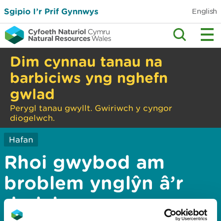
Sgipio I’r Prif Gynnwys
English
Dim cynnau tanau na
barbiciws yng nghefn
gwlad
Perygl tanau gwyllt. Gwiriwch y cyngor
diogelwch.
Hafan
Rhoi gwybod am
broblem ynglŷn â’r
dudalen