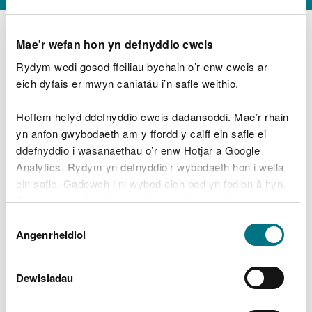
Mae'r wefan hon yn defnyddio cwcis
Rydym wedi gosod ffeiliau bychain o’r enw cwcis ar
D
y
eich dyfais er mwyn caniatáu i’n safle weithio.
Beth oeddech chi’n wneud?
w
e
Hoffem hefyd ddefnyddio cwcis dadansoddi. Mae’r rhain
d
yn anfon gwybodaeth am y ffordd y caiff ein safle ei
w
Peidiwch â chynnwys gwybodaeth bersonol neu
ddefnyddio i wasanaethau o’r enw Hotjar a Google
c
ariannol
h
Analytics. Rydym yn defnyddio’r wybodaeth hon i wella
w
ein safle. Gadewch i ni wybod eich bod yn fodlon â hyn.
r
Byddwn yn defnyddio cwci i gadw eich dewis.
t
Beth oedd yn mynd o’i le?
Dewis
h
Gellir
darllen mwy am ein cwcis
cyn i chi ddewis.
Angenrheidiol
y
Caniatâd
m
a
m
Dewisiadau
e
i