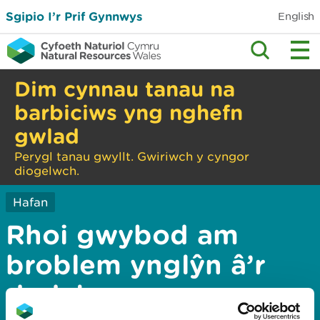
Sgipio I’r Prif Gynnwys
English
Dim cynnau tanau na
barbiciws yng nghefn
gwlad
Perygl tanau gwyllt. Gwiriwch y cyngor
diogelwch.
Hafan
Rhoi gwybod am
broblem ynglŷn â’r
dudalen