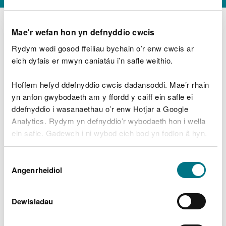
Mae'r wefan hon yn defnyddio cwcis
Rydym wedi gosod ffeiliau bychain o’r enw cwcis ar
D
y
eich dyfais er mwyn caniatáu i’n safle weithio.
Beth oeddech chi’n wneud?
w
e
Hoffem hefyd ddefnyddio cwcis dadansoddi. Mae’r rhain
d
yn anfon gwybodaeth am y ffordd y caiff ein safle ei
w
Peidiwch â chynnwys gwybodaeth bersonol neu
ddefnyddio i wasanaethau o’r enw Hotjar a Google
c
ariannol
h
Analytics. Rydym yn defnyddio’r wybodaeth hon i wella
w
ein safle. Gadewch i ni wybod eich bod yn fodlon â hyn.
r
Byddwn yn defnyddio cwci i gadw eich dewis.
t
Beth oedd yn mynd o’i le?
Dewis
h
Gellir
darllen mwy am ein cwcis
cyn i chi ddewis.
Angenrheidiol
y
Caniatâd
m
a
m
Dewisiadau
e
i