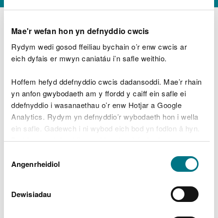
Mae'r wefan hon yn defnyddio cwcis
Rydym wedi gosod ffeiliau bychain o’r enw cwcis ar
D
y
eich dyfais er mwyn caniatáu i’n safle weithio.
Beth oeddech chi’n wneud?
w
e
Hoffem hefyd ddefnyddio cwcis dadansoddi. Mae’r rhain
d
yn anfon gwybodaeth am y ffordd y caiff ein safle ei
w
Peidiwch â chynnwys gwybodaeth bersonol neu
ddefnyddio i wasanaethau o’r enw Hotjar a Google
c
ariannol
h
Analytics. Rydym yn defnyddio’r wybodaeth hon i wella
w
ein safle. Gadewch i ni wybod eich bod yn fodlon â hyn.
r
Byddwn yn defnyddio cwci i gadw eich dewis.
t
Beth oedd yn mynd o’i le?
Dewis
h
Gellir
darllen mwy am ein cwcis
cyn i chi ddewis.
Angenrheidiol
y
Caniatâd
m
a
m
Dewisiadau
e
i