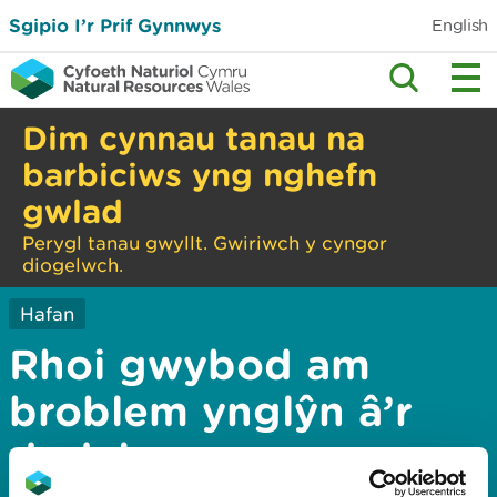
Sgipio I’r Prif Gynnwys
English
Dim cynnau tanau na
barbiciws yng nghefn
gwlad
Perygl tanau gwyllt. Gwiriwch y cyngor
diogelwch.
Hafan
Rhoi gwybod am
broblem ynglŷn â’r
dudalen