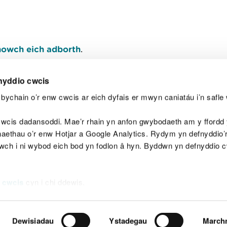
owch eich adborth
.
nyddio cwcis
bychain o’r enw cwcis ar eich dyfais er mwyn caniatáu i’n safle 
Y
wcis dadansoddi. Mae’r rhain yn anfon gwybodaeth am y ffordd y
anaethau o’r enw Hotjar a Google Analytics. Rydym yn defnyddio
ewch i ni wybod eich bod yn fodlon â hyn. Byddwn yn defnyddio 
aeg
Map o'r safle
Hawlfraint
Preifatrwydd a 
 cwcis
cyn i chi ddewis.
Dewisiadau
Ystadegau
March