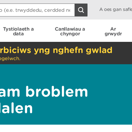
A oes gan saf
Tystiolaeth a
Canllawiau a
Ar
data
chyngor
grwydr
rbiciws yng nghefn gwlad
ogelwch.
am broblem
dalen