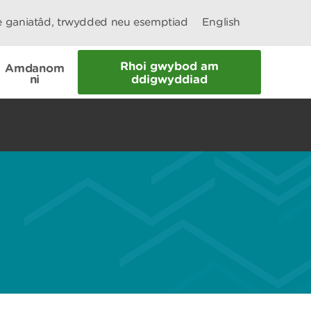
le ganiatâd, trwydded neu esemptiad
English
Rhoi gwybod am
Amdanom
ni
ddigwyddiad