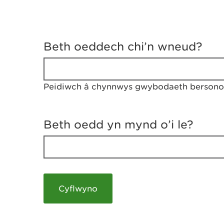
D
y
Beth oeddech chi’n wneud?
w
e
d
w
Peidiwch â chynnwys gwybodaeth bersonol
c
h
w
r
Beth oedd yn mynd o’i le?
t
h
y
m
a
m
e
i
c
h