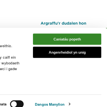
Argraffu’r dudalen hon
I fyny
Caniatáu popeth
weithio.
muno â'r sgwrs
Angenrheidiol yn unig
 caiff ein
’r wybodaeth
cwci i gadw
chwcis
nata
Dangos Manylion
© Cyfoeth Naturiol Cymru