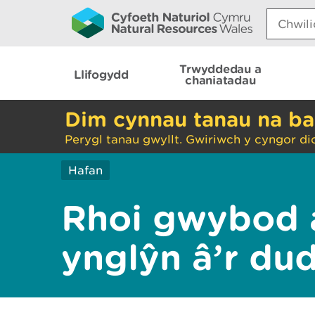
Search:
Trwyddedau a
Llifogydd
chaniatadau
Dim cynnau tanau na ba
Perygl tanau gwyllt. Gwiriwch y cyngor di
Hafan
Rhoi gwybod 
ynglŷn â’r du