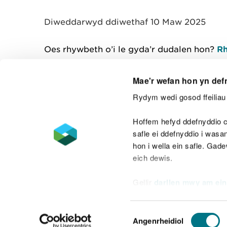
y
m
Diweddarwyd ddiwethaf 10 Maw 2025
w
e
l
Oes rhywbeth o’i le gyda’r dudalen hon?
Rh
i
a
d
Mae'r wefan hon yn def
Rydym wedi gosod ffeiliau 
Cysylltu â ni
Hoffem hefyd ddefnyddio c
safle ei ddefnyddio i was
hon i wella ein safle. Gad
eich dewis.
Datganiad hygyrchedd
Safonau'r Gymr
Gellir
darllen mwy am ein
Datganiad caethwasiaeth fodern
Dewis
Angenrheidiol
Caniatâd