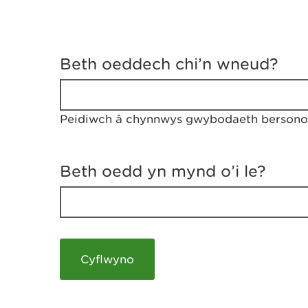
D
y
Beth oeddech chi’n wneud?
w
e
d
w
Peidiwch â chynnwys gwybodaeth bersonol
c
h
w
r
Beth oedd yn mynd o’i le?
t
h
y
m
a
m
e
i
c
h