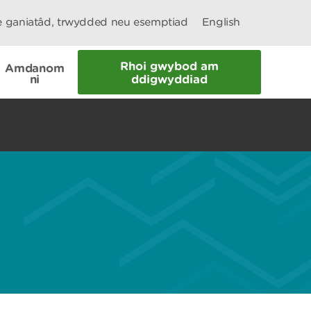
le ganiatâd, trwydded neu esemptiad
English
Rhoi gwybod am
Amdanom
ni
ddigwyddiad