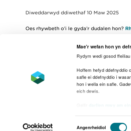
y
m
Diweddarwyd ddiwethaf 10 Maw 2025
w
e
l
Oes rhywbeth o’i le gyda’r dudalen hon?
Rh
i
a
d
Mae'r wefan hon yn def
Rydym wedi gosod ffeiliau 
Cysylltu â ni
Hoffem hefyd ddefnyddio c
safle ei ddefnyddio i was
hon i wella ein safle. Gad
eich dewis.
Datganiad hygyrchedd
Safonau'r Gymr
Gellir
darllen mwy am ein
Datganiad caethwasiaeth fodern
Dewis
Angenrheidiol
Caniatâd