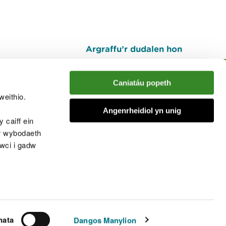
Argraffu’r dudalen hon
I fyny
Caniatáu popeth
weithio.
muno â'r sgwrs
Angenrheidiol yn unig
 caiff ein
’r wybodaeth
cwci i gadw
chwcis
nata
Dangos Manylion
© Cyfoeth Naturiol Cymru