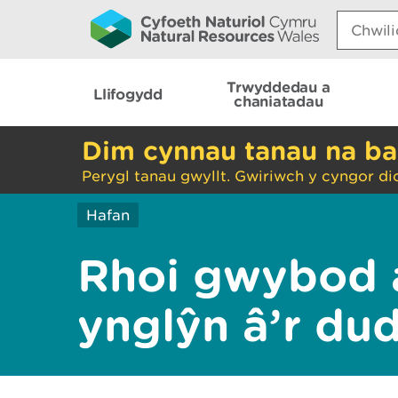
Search:
Trwyddedau a
Llifogydd
chaniatadau
Dim cynnau tanau na ba
Perygl tanau gwyllt. Gwiriwch y cyngor di
Hafan
Rhoi gwybod 
ynglŷn â’r du