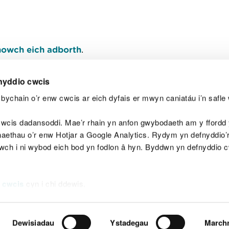
owch eich adborth
.
nyddio cwcis
bychain o’r enw cwcis ar eich dyfais er mwyn caniatáu i’n safle 
Y
wcis dadansoddi. Mae’r rhain yn anfon gwybodaeth am y ffordd y
anaethau o’r enw Hotjar a Google Analytics. Rydym yn defnyddio
ewch i ni wybod eich bod yn fodlon â hyn. Byddwn yn defnyddio 
aeg
Map o'r safle
Hawlfraint
Preifatrwydd a 
 cwcis
cyn i chi ddewis.
Dewisiadau
Ystadegau
March