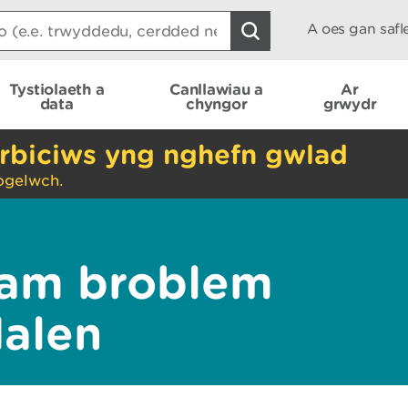
A oes gan saf
Tystiolaeth a
Canllawiau a
Ar
data
chyngor
grwydr
rbiciws yng nghefn gwlad
ogelwch.
am broblem
dalen