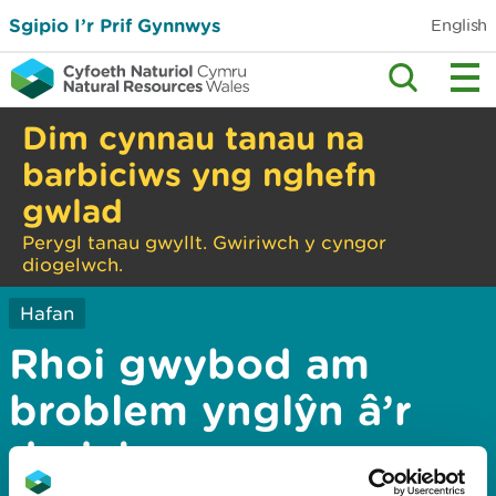
Sgipio I’r Prif Gynnwys
English
Dim cynnau tanau na
barbiciws yng nghefn
gwlad
Perygl tanau gwyllt. Gwiriwch y cyngor
diogelwch.
Hafan
Rhoi gwybod am
broblem ynglŷn â’r
dudalen