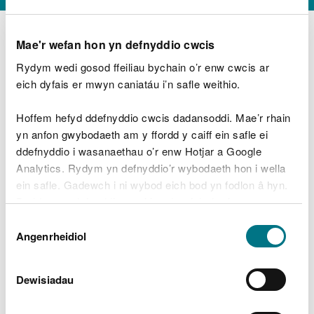
Mae'r wefan hon yn defnyddio cwcis
Rydym wedi gosod ffeiliau bychain o’r enw cwcis ar
D
y
eich dyfais er mwyn caniatáu i’n safle weithio.
Beth oeddech chi’n wneud?
w
e
Hoffem hefyd ddefnyddio cwcis dadansoddi. Mae’r rhain
d
yn anfon gwybodaeth am y ffordd y caiff ein safle ei
w
Peidiwch â chynnwys gwybodaeth bersonol neu
ddefnyddio i wasanaethau o’r enw Hotjar a Google
c
ariannol
h
Analytics. Rydym yn defnyddio’r wybodaeth hon i wella
w
ein safle. Gadewch i ni wybod eich bod yn fodlon â hyn.
r
Byddwn yn defnyddio cwci i gadw eich dewis.
t
Beth oedd yn mynd o’i le?
Dewis
h
Gellir
darllen mwy am ein cwcis
cyn i chi ddewis.
Angenrheidiol
y
Caniatâd
m
a
m
Dewisiadau
e
i