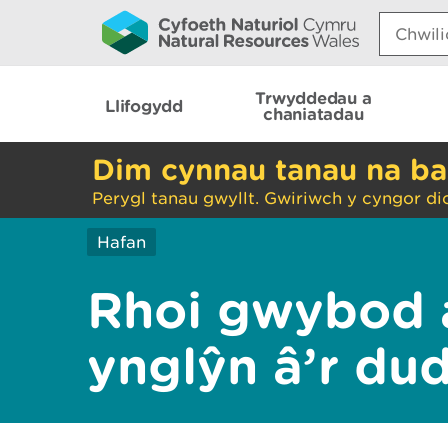
Search:
Trwyddedau a
Llifogydd
chaniatadau
Dim cynnau tanau na ba
Perygl tanau gwyllt. Gwiriwch y cyngor di
Hafan
Rhoi gwybod 
ynglŷn â’r du