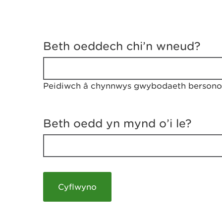
D
y
Beth oeddech chi’n wneud?
w
e
d
w
Peidiwch â chynnwys gwybodaeth bersonol
c
h
w
r
Beth oedd yn mynd o’i le?
t
h
y
m
a
m
e
i
c
h