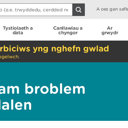
A oes gan saf
Tystiolaeth a
Canllawiau a
Ar
data
chyngor
grwydr
rbiciws yng nghefn gwlad
ogelwch.
am broblem
dalen