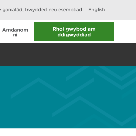
le ganiatâd, trwydded neu esemptiad
English
Rhoi gwybod am
Amdanom
ni
ddigwyddiad