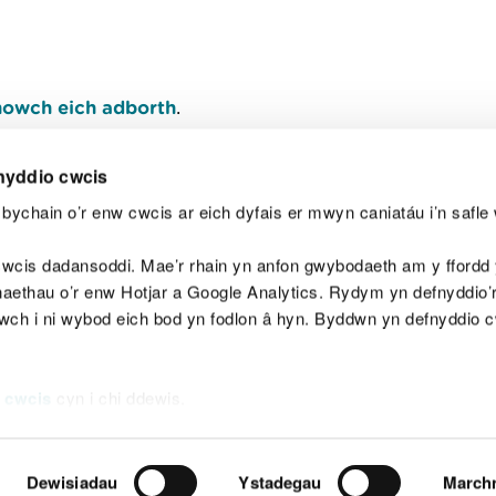
owch eich adborth
.
nyddio cwcis
bychain o’r enw cwcis ar eich dyfais er mwyn caniatáu i’n safle 
Y
wcis dadansoddi. Mae’r rhain yn anfon gwybodaeth am y ffordd y
anaethau o’r enw Hotjar a Google Analytics. Rydym yn defnyddio
ewch i ni wybod eich bod yn fodlon â hyn. Byddwn yn defnyddio 
aeg
Map o'r safle
Hawlfraint
Preifatrwydd a 
 cwcis
cyn i chi ddewis.
Dewisiadau
Ystadegau
March