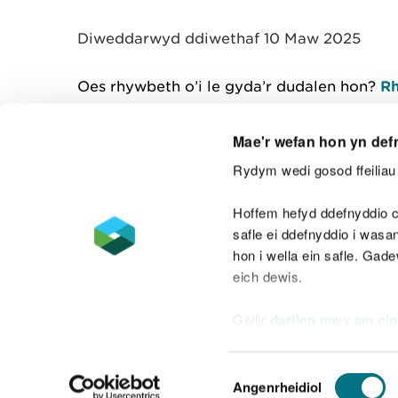
y
m
Diweddarwyd ddiwethaf 10 Maw 2025
w
e
l
Oes rhywbeth o’i le gyda’r dudalen hon?
Rh
i
a
d
Mae'r wefan hon yn def
Rydym wedi gosod ffeiliau 
Cysylltu â ni
Hoffem hefyd ddefnyddio c
safle ei ddefnyddio i was
hon i wella ein safle. Gad
eich dewis.
Datganiad hygyrchedd
Safonau'r Gymr
Gellir
darllen mwy am ein
Datganiad caethwasiaeth fodern
Dewis
Angenrheidiol
Caniatâd