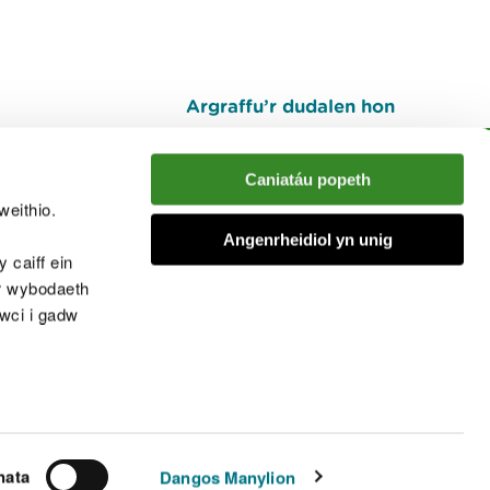
Argraffu’r dudalen hon
I fyny
Caniatáu popeth
weithio.
muno â'r sgwrs
Angenrheidiol yn unig
 caiff ein
’r wybodaeth
cwci i gadw
chwcis
nata
Dangos Manylion
© Cyfoeth Naturiol Cymru