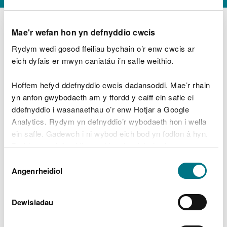
Mae'r wefan hon yn defnyddio cwcis
Rydym wedi gosod ffeiliau bychain o’r enw cwcis ar
D
y
eich dyfais er mwyn caniatáu i’n safle weithio.
Beth oeddech chi’n wneud?
w
e
Hoffem hefyd ddefnyddio cwcis dadansoddi. Mae’r rhain
d
yn anfon gwybodaeth am y ffordd y caiff ein safle ei
w
Peidiwch â chynnwys gwybodaeth bersonol neu
ddefnyddio i wasanaethau o’r enw Hotjar a Google
c
ariannol
h
Analytics. Rydym yn defnyddio’r wybodaeth hon i wella
w
ein safle. Gadewch i ni wybod eich bod yn fodlon â hyn.
r
Byddwn yn defnyddio cwci i gadw eich dewis.
t
Beth oedd yn mynd o’i le?
Dewis
h
Gellir
darllen mwy am ein cwcis
cyn i chi ddewis.
Angenrheidiol
y
Caniatâd
m
a
m
Dewisiadau
e
i