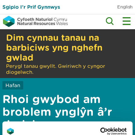
Sgipio I’r Prif Gynnwys
English
Dim cynnau tanau na
barbiciws yng nghefn
gwlad
Perygl tanau gwyllt. Gwiriwch y cyngor
diogelwch.
Hafan
Rhoi gwybod am
broblem ynglŷn â’r
dudalen