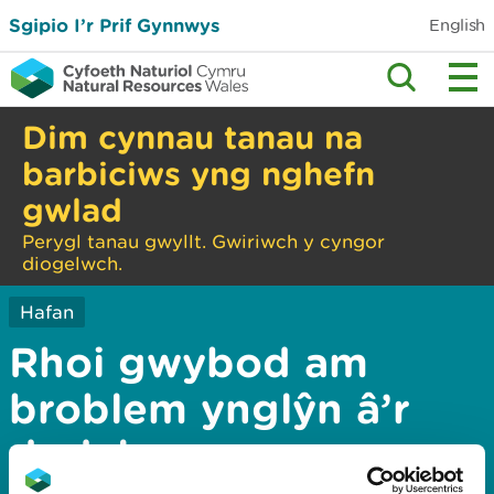
Sgipio I’r Prif Gynnwys
English
Dim cynnau tanau na
barbiciws yng nghefn
gwlad
Perygl tanau gwyllt. Gwiriwch y cyngor
diogelwch.
Hafan
Rhoi gwybod am
broblem ynglŷn â’r
dudalen