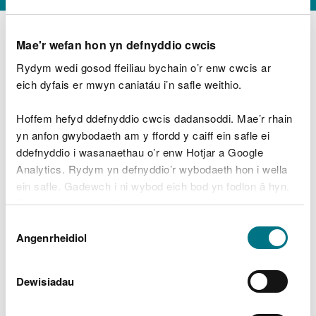
Mae'r wefan hon yn defnyddio cwcis
Rydym wedi gosod ffeiliau bychain o’r enw cwcis ar
D
y
eich dyfais er mwyn caniatáu i’n safle weithio.
Beth oeddech chi’n wneud?
w
e
Hoffem hefyd ddefnyddio cwcis dadansoddi. Mae’r rhain
d
yn anfon gwybodaeth am y ffordd y caiff ein safle ei
w
Peidiwch â chynnwys gwybodaeth bersonol neu
ddefnyddio i wasanaethau o’r enw Hotjar a Google
c
ariannol
h
Analytics. Rydym yn defnyddio’r wybodaeth hon i wella
w
ein safle. Gadewch i ni wybod eich bod yn fodlon â hyn.
r
Byddwn yn defnyddio cwci i gadw eich dewis.
t
Beth oedd yn mynd o’i le?
Dewis
h
Gellir
darllen mwy am ein cwcis
cyn i chi ddewis.
Angenrheidiol
y
Caniatâd
m
a
m
Dewisiadau
e
i