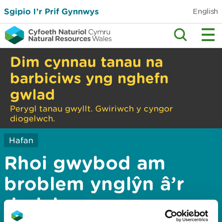
Sgipio I’r Prif Gynnwys
English
Dim cynnau tanau na
barbiciws yng nghefn
gwlad
Perygl tanau gwyllt. Gwiriwch y cyngor
diogelwch.
Hafan
Rhoi gwybod am
broblem ynglŷn â’r
dudalen