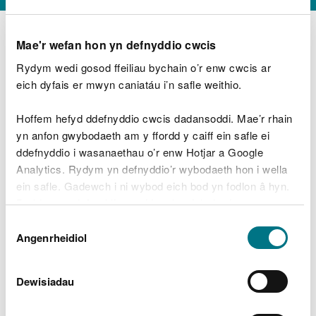
Mae'r wefan hon yn defnyddio cwcis
Rydym wedi gosod ffeiliau bychain o’r enw cwcis ar
D
y
eich dyfais er mwyn caniatáu i’n safle weithio.
Beth oeddech chi’n wneud?
w
e
Hoffem hefyd ddefnyddio cwcis dadansoddi. Mae’r rhain
d
yn anfon gwybodaeth am y ffordd y caiff ein safle ei
w
Peidiwch â chynnwys gwybodaeth bersonol neu
ddefnyddio i wasanaethau o’r enw Hotjar a Google
c
ariannol
h
Analytics. Rydym yn defnyddio’r wybodaeth hon i wella
w
ein safle. Gadewch i ni wybod eich bod yn fodlon â hyn.
r
Byddwn yn defnyddio cwci i gadw eich dewis.
t
Beth oedd yn mynd o’i le?
Dewis
h
Gellir
darllen mwy am ein cwcis
cyn i chi ddewis.
Angenrheidiol
y
Caniatâd
m
a
m
Dewisiadau
e
i