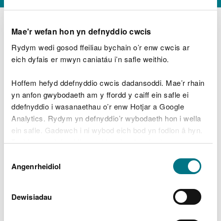
Mae'r wefan hon yn defnyddio cwcis
Rydym wedi gosod ffeiliau bychain o’r enw cwcis ar
D
y
eich dyfais er mwyn caniatáu i’n safle weithio.
Beth oeddech chi’n wneud?
w
e
Hoffem hefyd ddefnyddio cwcis dadansoddi. Mae’r rhain
d
yn anfon gwybodaeth am y ffordd y caiff ein safle ei
w
Peidiwch â chynnwys gwybodaeth bersonol neu
ddefnyddio i wasanaethau o’r enw Hotjar a Google
c
ariannol
h
Analytics. Rydym yn defnyddio’r wybodaeth hon i wella
w
ein safle. Gadewch i ni wybod eich bod yn fodlon â hyn.
r
Byddwn yn defnyddio cwci i gadw eich dewis.
t
Beth oedd yn mynd o’i le?
Dewis
h
Gellir
darllen mwy am ein cwcis
cyn i chi ddewis.
Angenrheidiol
y
Caniatâd
m
a
m
Dewisiadau
e
i