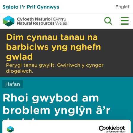
Sgipio I’r Prif Gynnwys
English
Dim cynnau tanau na
barbiciws yng nghefn
gwlad
Perygl tanau gwyllt. Gwiriwch y cyngor
diogelwch.
Hafan
Rhoi gwybod am
broblem ynglŷn â’r
dudalen