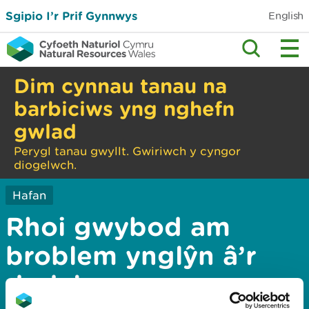
Sgipio I’r Prif Gynnwys
English
Dim cynnau tanau na
barbiciws yng nghefn
gwlad
Perygl tanau gwyllt. Gwiriwch y cyngor
diogelwch.
Hafan
Rhoi gwybod am
broblem ynglŷn â’r
dudalen