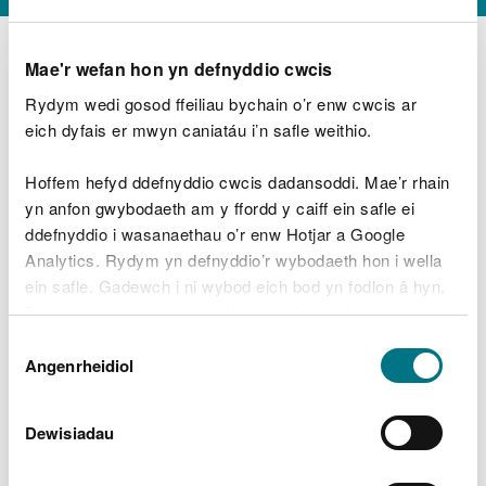
Mae'r wefan hon yn defnyddio cwcis
Rydym wedi gosod ffeiliau bychain o’r enw cwcis ar
D
y
eich dyfais er mwyn caniatáu i’n safle weithio.
Beth oeddech chi’n wneud?
w
e
Hoffem hefyd ddefnyddio cwcis dadansoddi. Mae’r rhain
d
yn anfon gwybodaeth am y ffordd y caiff ein safle ei
w
Peidiwch â chynnwys gwybodaeth bersonol neu
ddefnyddio i wasanaethau o’r enw Hotjar a Google
c
ariannol
h
Analytics. Rydym yn defnyddio’r wybodaeth hon i wella
w
ein safle. Gadewch i ni wybod eich bod yn fodlon â hyn.
r
Byddwn yn defnyddio cwci i gadw eich dewis.
t
Beth oedd yn mynd o’i le?
Dewis
h
Gellir
darllen mwy am ein cwcis
cyn i chi ddewis.
Angenrheidiol
y
Caniatâd
m
a
m
Dewisiadau
e
i