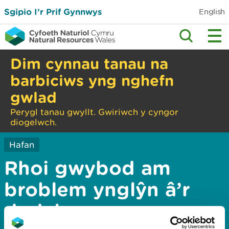
Sgipio I’r Prif Gynnwys
English
Dim cynnau tanau na
barbiciws yng nghefn
gwlad
Perygl tanau gwyllt. Gwiriwch y cyngor
diogelwch.
Hafan
Rhoi gwybod am
broblem ynglŷn â’r
dudalen