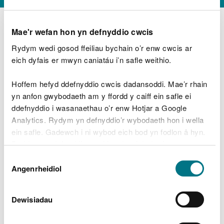
Mae'r wefan hon yn defnyddio cwcis
Rydym wedi gosod ffeiliau bychain o’r enw cwcis ar
D
y
eich dyfais er mwyn caniatáu i’n safle weithio.
Beth oeddech chi’n wneud?
w
e
Hoffem hefyd ddefnyddio cwcis dadansoddi. Mae’r rhain
d
yn anfon gwybodaeth am y ffordd y caiff ein safle ei
w
Peidiwch â chynnwys gwybodaeth bersonol neu
ddefnyddio i wasanaethau o’r enw Hotjar a Google
c
ariannol
h
Analytics. Rydym yn defnyddio’r wybodaeth hon i wella
w
ein safle. Gadewch i ni wybod eich bod yn fodlon â hyn.
r
Byddwn yn defnyddio cwci i gadw eich dewis.
t
Beth oedd yn mynd o’i le?
Dewis
h
Gellir
darllen mwy am ein cwcis
cyn i chi ddewis.
Angenrheidiol
y
Caniatâd
m
a
m
Dewisiadau
e
i