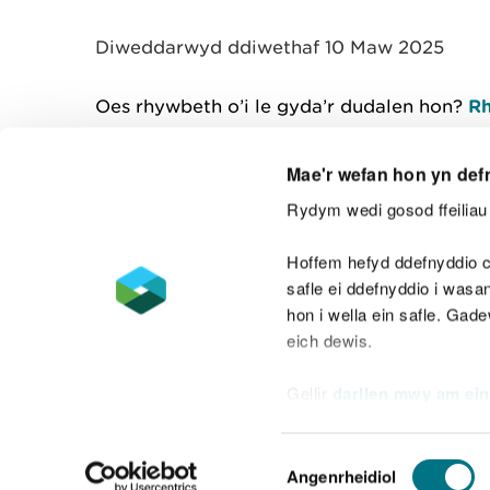
y
m
Diweddarwyd ddiwethaf 10 Maw 2025
w
e
l
Oes rhywbeth o’i le gyda’r dudalen hon?
Rh
i
a
d
Mae'r wefan hon yn def
Rydym wedi gosod ffeiliau 
Cysylltu â ni
Hoffem hefyd ddefnyddio c
safle ei ddefnyddio i was
hon i wella ein safle. Gad
eich dewis.
Datganiad hygyrchedd
Safonau'r Gymr
Gellir
darllen mwy am ein
Datganiad caethwasiaeth fodern
Dewis
Angenrheidiol
Caniatâd