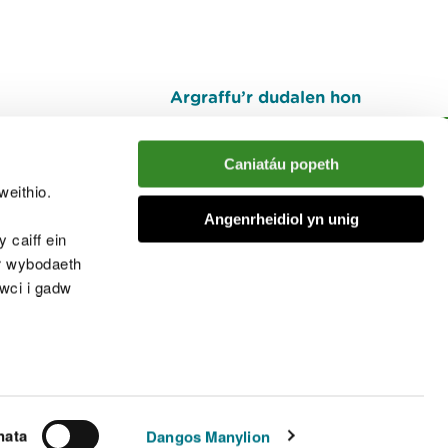
Argraffu’r dudalen hon
I fyny
Caniatáu popeth
weithio.
muno â'r sgwrs
Angenrheidiol yn unig
 caiff ein
’r wybodaeth
cwci i gadw
chwcis
nata
Dangos Manylion
© Cyfoeth Naturiol Cymru