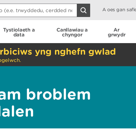
A oes gan saf
Tystiolaeth a
Canllawiau a
Ar
data
chyngor
grwydr
rbiciws yng nghefn gwlad
ogelwch.
am broblem
dalen