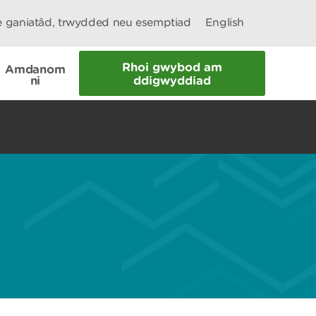
le ganiatâd, trwydded neu esemptiad
English
Rhoi gwybod am
Amdanom
ni
ddigwyddiad