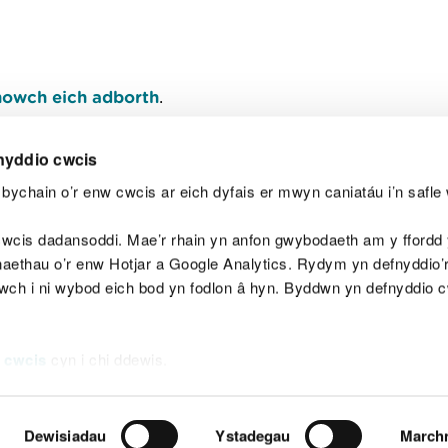
owch eich adborth
.
nyddio cwcis
bychain o’r enw cwcis ar eich dyfais er mwyn caniatáu i’n safle 
Y
wcis dadansoddi. Mae’r rhain yn anfon gwybodaeth am y ffordd y
anaethau o’r enw Hotjar a Google Analytics. Rydym yn defnyddio
ewch i ni wybod eich bod yn fodlon â hyn. Byddwn yn defnyddio 
aeg
Map o'r safle
Hawlfraint
Preifatrwydd a 
 cwcis
cyn i chi ddewis.
Dewisiadau
Ystadegau
March