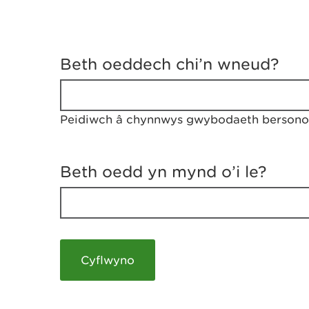
D
y
Beth oeddech chi’n wneud?
w
e
d
w
Peidiwch â chynnwys gwybodaeth bersonol
c
h
w
r
Beth oedd yn mynd o’i le?
t
h
y
m
a
m
e
i
c
h