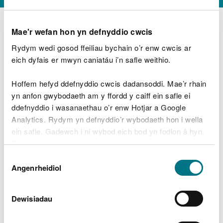
Mae'r wefan hon yn defnyddio cwcis
Rydym wedi gosod ffeiliau bychain o’r enw cwcis ar
D
y
eich dyfais er mwyn caniatáu i’n safle weithio.
Beth oeddech chi’n wneud?
w
e
Hoffem hefyd ddefnyddio cwcis dadansoddi. Mae’r rhain
d
yn anfon gwybodaeth am y ffordd y caiff ein safle ei
w
Peidiwch â chynnwys gwybodaeth bersonol neu
ddefnyddio i wasanaethau o’r enw Hotjar a Google
c
ariannol
h
Analytics. Rydym yn defnyddio’r wybodaeth hon i wella
w
ein safle. Gadewch i ni wybod eich bod yn fodlon â hyn.
r
Byddwn yn defnyddio cwci i gadw eich dewis.
t
Beth oedd yn mynd o’i le?
Dewis
h
Gellir
darllen mwy am ein cwcis
cyn i chi ddewis.
Angenrheidiol
y
Caniatâd
m
a
m
Dewisiadau
e
i